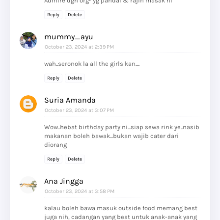
Admire dgn org² yg pandai & rajin masak ni
Reply
Delete
mummy_ayu
October 23, 2024 at 2:39 PM
wah..seronok la all the girls kan....
Reply
Delete
Suria Amanda
October 23, 2024 at 3:07 PM
Wow..hebat birthday party ni...siap sewa rink ye..nasib
makanan boleh bawak...bukan wajib cater dari
diorang
Reply
Delete
Ana Jingga
October 23, 2024 at 3:58 PM
kalau boleh bawa masuk outside food memang best
juga nih, cadangan yang best untuk anak-anak yang