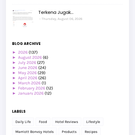
Terkena Jugak...
Thursday, August 06, 2026
BLOG ARCHIVE
►
2026
(137)
►
August 2026
(6)
►
July 2026
(27)
►
June 2026
(24)
►
May 2026
(29)
►
April 2026
(26)
►
March 2026
(1)
►
February 2026
(12)
►
January 2026
(12)
►
2025
(119)
►
December 2025
(17)
►
November 2025
(20)
LABELS
►
October 2025
(25)
►
September 2025
(20)
Daily Life
Food
Hotel Reviews
Lifestyle
►
August 2025
(8)
►
July 2025
(6)
Marriott Bonvoy Hotels
Products
Recipes
►
May 2025
(12)