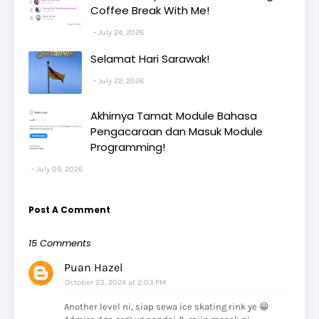
Coffee Break With Me!
July 24, 2026
Selamat Hari Sarawak!
July 22, 2026
Akhirnya Tamat Module Bahasa
Pengacaraan dan Masuk Module
Programming!
July 09, 2026
Post A Comment
15 Comments
Puan Hazel
October 23, 2024 at 2:03 PM
Another level ni, siap sewa ice skating rink ye 😁