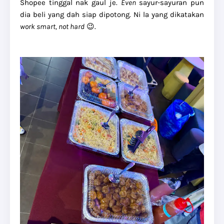
Shopee tinggal nak gaul je.
Even
sayur-sayuran pun
dia beli yang dah siap dipotong. Ni la yang dikatakan
work smart, not hard
😉.