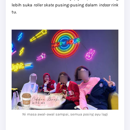
lebih suka
roller skate
pusing-pusing dalam
indoor rink
tu.
Ni masa awal-awal sampai, semua
posing
ayu lagi