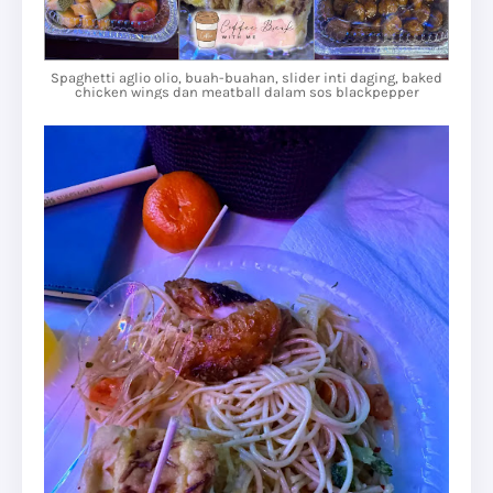
Spaghetti aglio olio, buah-buahan, slider inti daging, baked
chicken wings dan meatball dalam sos blackpepper