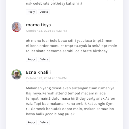
nak celebrate birthday kat sini :)
Reply
Delete
mama tisya
October 23, 2024 at 4:23 PM
oh menu luar bole bawa sdiri ye...biasa tmpt2 mcm
ni kena order menu kt tmpt tu..syok la ank2 dpt main
roller skate bersama sambil celebrate birthday
Reply
Delete
Ezna Khalili
October 23, 2024 at 5:54 PM
Makanan yang disediakan airtangan tuan rumah ya.
Rajinnya. Pernah attend tempat macam ni ada
tempat main2 dulu masa birthday party anak Aaron
Aziz. Tapi bab makanan kena ambik kat Jungle Gym
tu. Seronok bebudak dapat main, makan kemudian
bawa balik goodie bag pulak.
Reply
Delete