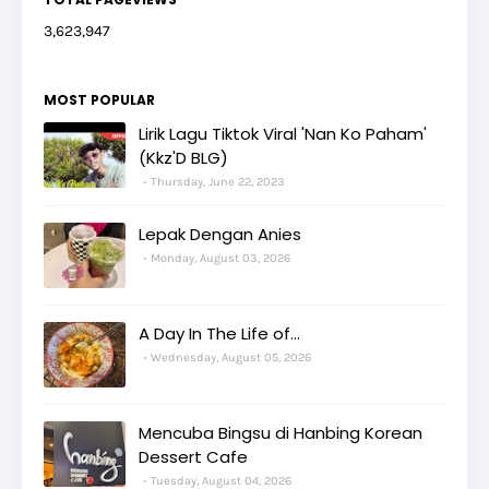
3,623,947
MOST POPULAR
Lirik Lagu Tiktok Viral 'Nan Ko Paham'
(Kkz'D BLG)
Thursday, June 22, 2023
Lepak Dengan Anies
Monday, August 03, 2026
A Day In The Life of...
Wednesday, August 05, 2026
Mencuba Bingsu di Hanbing Korean
Dessert Cafe
Tuesday, August 04, 2026