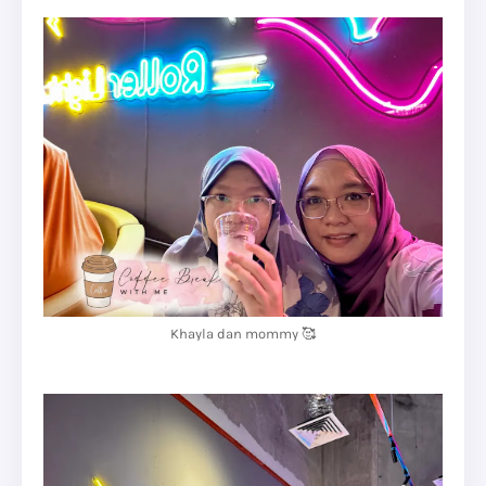
Khayla dan mommy 🥰