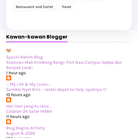
►
April 2025
(2)
Restaurant and Outlet
Travel
►
February 2025
(1)
►
January 2025
(8)
▼
2024
(201)
►
November 2024
(2)
▼
October 2024
(19)
Kawan-kawan Blogger
Beli Tumbler Pintar Jenama WaterH
Birthday Party BFF Khadeeja
Terkena Jangkitan Influenza A
Bawak BFF Makan di Paku & Pontianak Lagi!
Minum Petang di JPteres @ Grand Hyatt Kuala Lumpur
Syazni Rahim Blog
Ke Pertama Complex Dengan Suami Terchenta
Restoran Mak Kimbong Bangi: Port Nasi Campur Sedap dan
Hukum Memandulkan Kucing
Banyak Lauk!
Nasi Ayam Michelin Rated
1 hour ago
Hari Kesihatan Mental Sedunia
Makan Tengahari di Paku & Pontianak
.:: My Life & My Loves ::.
Keluar Breakfast Dengan Suami Terchenta
Sambal Nyet Bilis ~ rezeki dapat ke Italy..syoknya !!!
Katil Baru
10 hours ago
Makan di Swood Smokehouse Texas BBQ
Setahun Yang Berdarah...
Hari hari yang ku lalui...
Jumpa Doktor Buat Kesekian Kalinya...
Catatan 24 Safar 1448H
Dapat Hadiah Tudung Lagi
11 hours ago
Jalan-jalan di Pavilion KL & Dinner Di Two Sons Bi...
Pengalaman Menginap di Ibis Styles Hotel Kota Bharu
Blog Begins At Forty
Pergi Ke Perpustakaan Kuala Lumpur Dapat Hadiah
August 8, 2026
►
September 2024
(34)