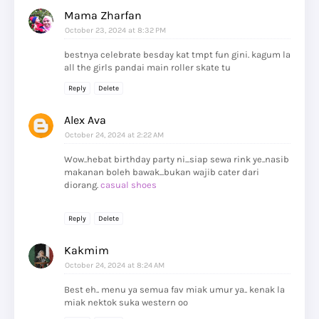
Mama Zharfan
October 23, 2024 at 8:32 PM
bestnya celebrate besday kat tmpt fun gini. kagum la
all the girls pandai main roller skate tu
Reply
Delete
Alex Ava
October 24, 2024 at 2:22 AM
Wow..hebat birthday party ni...siap sewa rink ye..nasib
makanan boleh bawak...bukan wajib cater dari
diorang.
casual shoes
Reply
Delete
Kakmim
October 24, 2024 at 8:24 AM
Best eh.. menu ya semua fav miak umur ya.. kenak la
miak nektok suka western oo