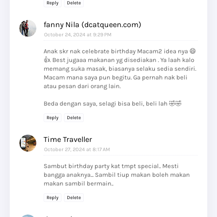
Reply
Delete
fanny Nila (dcatqueen.com)
October 24, 2024 at 9:29 PM
Anak skr nak celebrate birthday Macam2 idea nya 😄
👍. Best jugaaa makanan yg disediakan . Ya laah kalo
memang suka masak, biasanya selaku sedia sendiri.
Macam mana saya pun begitu. Ga pernah nak beli
atau pesan dari orang lain.
Beda dengan saya, selagi bisa beli, beli lah 🤣🤣
Reply
Delete
Time Traveller
October 27, 2024 at 8:17 AM
Sambut birthday party kat tmpt special.. Mesti
bangga anaknya... Sambil tiup makan boleh makan
makan sambil bermain..
Reply
Delete