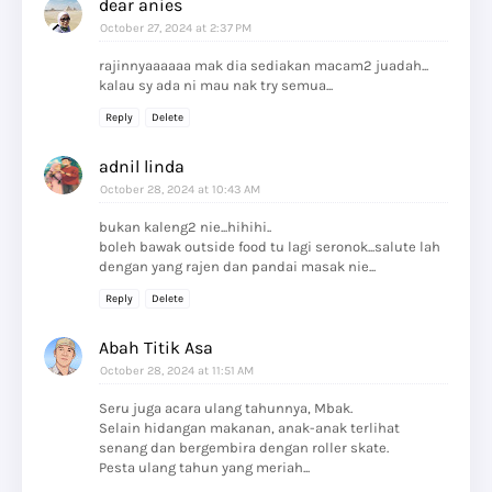
dear anies
October 27, 2024 at 2:37 PM
rajinnyaaaaaa mak dia sediakan macam2 juadah...
kalau sy ada ni mau nak try semua...
Reply
Delete
adnil linda
October 28, 2024 at 10:43 AM
bukan kaleng2 nie...hihihi..
boleh bawak outside food tu lagi seronok...salute lah
dengan yang rajen dan pandai masak nie...
Reply
Delete
Abah Titik Asa
October 28, 2024 at 11:51 AM
Seru juga acara ulang tahunnya, Mbak.
Selain hidangan makanan, anak-anak terlihat
senang dan bergembira dengan roller skate.
Pesta ulang tahun yang meriah...