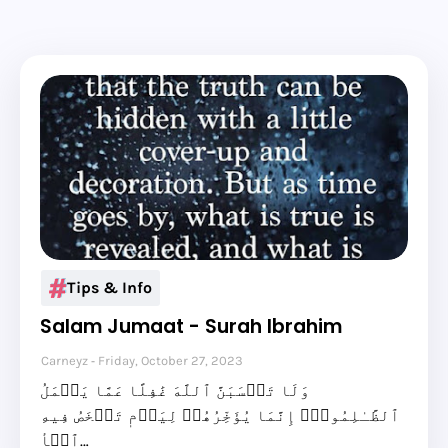
Tips & Info
Salam Jumaat - Surah Ibrahim
Carneyz
Friday, October 27, 2023
وَلَا تَحۡسَبَنَّ ٱللَّهَ غَٰفِلًا عَمَّا يَعۡمَلُ
ٱلظَّـٰلِمُونَۚ إِنَّمَا يُؤَخِّرُهُمۡ لِيَوۡمٖ تَشۡخَصُ فِيهِ
ٱلۡأ…