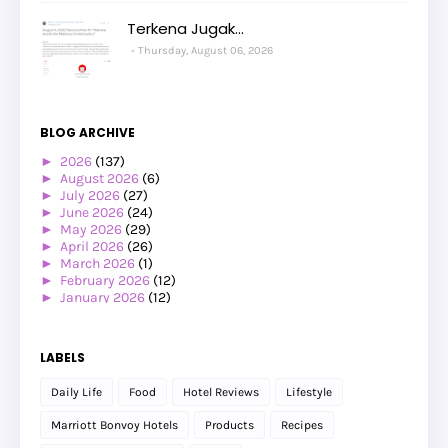
Terkena Jugak...
Thursday, August 06, 2026
BLOG ARCHIVE
►
2026
(137)
►
August 2026
(6)
►
July 2026
(27)
►
June 2026
(24)
►
May 2026
(29)
►
April 2026
(26)
►
March 2026
(1)
►
February 2026
(12)
►
January 2026
(12)
►
2025
(119)
►
December 2025
(17)
►
November 2025
(20)
LABELS
►
October 2025
(25)
►
September 2025
(20)
Daily Life
Food
Hotel Reviews
Lifestyle
►
August 2025
(8)
►
July 2025
(6)
Marriott Bonvoy Hotels
Products
Recipes
►
May 2025
(12)