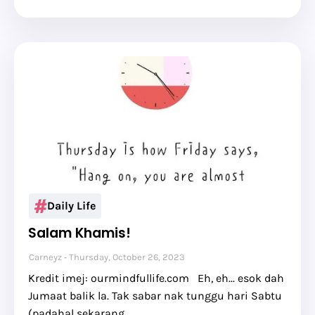
Daily Life
Salam Khamis!
Carneyz
Thursday, October 26, 2023
Kredit imej: ourmindfullife.com Eh, eh... esok dah
Jumaat balik la. Tak sabar nak tunggu hari Sabtu
(padahal sekarang…