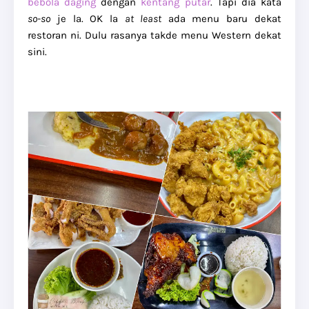
bebola daging
dengan
kentang putar
. Tapi dia kata
so-so
je la. OK la
at least
ada menu baru dekat
restoran ni. Dulu rasanya takde menu Western dekat
sini.