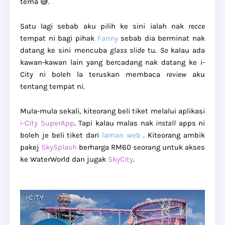
tema 😅.
Satu lagi sebab aku pilih ke sini ialah nak
recce
tempat ni bagi pihak
Fanny
sebab dia berminat nak
datang ke sini mencuba
glass slide
tu.
So
kalau ada
kawan-kawan lain yang bercadang nak datang ke i-
City ni boleh la teruskan membaca
review
aku
tentang tempat ni.
Mula-mula sekali, kiteorang beli tiket melalui aplikasi
i-City SuperApp
. Tapi kalau malas nak
install
apps ni
boleh je beli tiket dari
laman web
. Kiteorang ambik
pakej
SkySplash
berharga RM60 seorang untuk akses
ke WaterWorld dan jugak
SkyCity
.