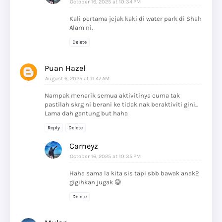
October 16, 2025 at 10:34 PM
Kali pertama jejak kaki di water park di Shah
Alam ni.
Delete
Puan Hazel
August 6, 2025 at 11:47 AM
Nampak menarik semua aktivitinya cuma tak
pastilah skrg ni berani ke tidak nak beraktiviti gini...
Lama dah gantung but haha
Reply
Delete
Carneyz
October 16, 2025 at 10:35 PM
Haha sama la kita sis tapi sbb bawak anak2
gigihkan jugak 😅
Delete