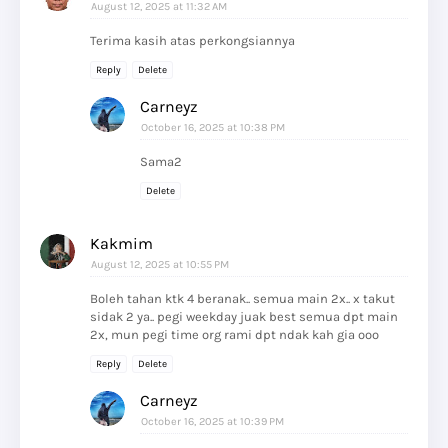
August 12, 2025 at 11:32 AM
Terima kasih atas perkongsiannya
Reply
Delete
Carneyz
October 16, 2025 at 10:38 PM
Sama2
Delete
Kakmim
August 12, 2025 at 10:55 PM
Boleh tahan ktk 4 beranak.. semua main 2x.. x takut
sidak 2 ya.. pegi weekday juak best semua dpt main
2x, mun pegi time org rami dpt ndak kah gia ooo
Reply
Delete
Carneyz
October 16, 2025 at 10:39 PM