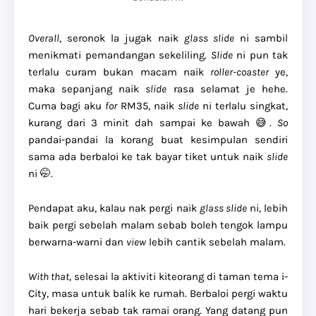
Overall
, seronok la jugak naik
glass slide
ni sambil
menikmati pemandangan sekeliling.
Slide
ni pun tak
terlalu curam bukan macam naik
roller-coaster
ye,
maka sepanjang naik
slide
rasa selamat je hehe.
Cuma bagi aku
for
RM35, naik
slide
ni terlalu singkat,
kurang dari 3 minit dah sampai ke bawah 😅.
So
pandai-pandai la korang buat kesimpulan sendiri
sama ada berbaloi ke tak bayar tiket untuk naik
slide
ni 🤭.
Pendapat aku, kalau nak pergi naik
glass slide
ni, lebih
baik pergi sebelah malam sebab boleh tengok lampu
berwarna-warni dan
view
lebih cantik sebelah malam.
With that
, selesai la aktiviti kiteorang di taman tema i-
City, masa untuk balik ke rumah. Berbaloi pergi waktu
hari bekerja sebab tak ramai orang. Yang datang pun