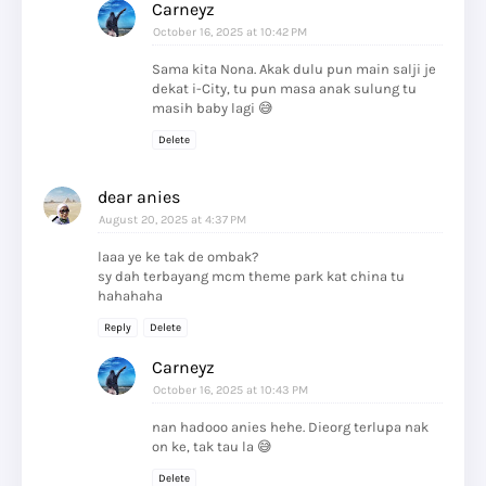
Carneyz
October 16, 2025 at 10:42 PM
Sama kita Nona. Akak dulu pun main salji je
dekat i-City, tu pun masa anak sulung tu
masih baby lagi 😅
Delete
dear anies
August 20, 2025 at 4:37 PM
laaa ye ke tak de ombak?
sy dah terbayang mcm theme park kat china tu
hahahaha
Reply
Delete
Carneyz
October 16, 2025 at 10:43 PM
nan hadooo anies hehe. Dieorg terlupa nak
on ke, tak tau la 😅
Delete