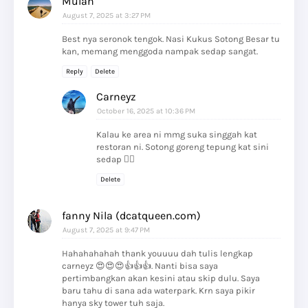
Mulan
August 7, 2025 at 3:27 PM
Best nya seronok tengok. Nasi Kukus Sotong Besar tu
kan, memang menggoda nampak sedap sangat.
Reply
Delete
Carneyz
October 16, 2025 at 10:36 PM
Kalau ke area ni mmg suka singgah kat
restoran ni. Sotong goreng tepung kat sini
sedap 👍🏻
Delete
fanny Nila (dcatqueen.com)
August 7, 2025 at 9:47 PM
Hahahahahah thank youuuu dah tulis lengkap
carneyz 😍😍😍👍👍👍. Nanti bisa saya
pertimbangkan akan kesini atau skip dulu. Saya
baru tahu di sana ada waterpark. Krn saya pikir
hanya sky tower tuh saja.