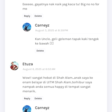
Eeeeee.. gayatnya nak naik yag kaca tu! Big no no for
me
Reply
Delete
Carneyz
August 5, 2025 at 8:39 PM
Kan Uncle.. geli-geleman tapak kaki tengok
ke bawah 😵‍💫
Delete
Etuza
August 6, 2025 at 6:02 AM
Wow!! sangat hebat di Shah Alam...anak saya ke
enam belajar di UITM Shah Alam..terhibur saya
nampak anda semua happy di tempat sangat
menarik..
Reply
Delete
Carneyz