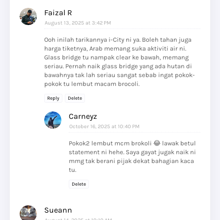
Faizal R
August 13, 2025 at 3:42 PM
Ooh inilah tarikannya i-City ni ya. Boleh tahan juga
harga tiketnya, Arab memang suka aktiviti air ni.
Glass bridge tu nampak clear ke bawah, memang
seriau. Pernah naik glass bridge yang ada hutan di
bawahnya tak lah seriau sangat sebab ingat pokok-
pokok tu lembut macam brocoli.
Reply
Delete
Carneyz
October 16, 2025 at 10:40 PM
Pokok2 lembut mcm brokoli 😂 lawak betul
statement ni hehe. Saya gayat jugak naik ni
mmg tak berani pijak dekat bahagian kaca
tu.
Delete
Sueann