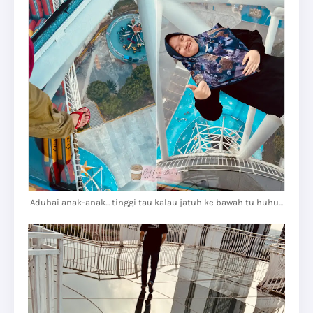
Aduhai anak-anak... tinggi tau kalau jatuh ke bawah tu huhu...