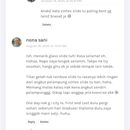
October 16, 2025 at 10:41 PM
Anak2 kata vortex slide tu paling best yg
lain2 biasa2 je 😅
Delete
nona sani
August 18, 2025 at 12:07 AM
Ish, menarik glass slide tuh! Rasa selamat eh..
Hahaa.. Nape saya tengok seramm.. Takpe nk try
sesekali, harga gitu ok je sebab tempat lain takde..
Tikar getah tuk rainbow slide tu rasanya lebih ringan
dari angkut pelampung vortex slide tu kan.. haha..
Memang malas kalau nak kena angkut sendiri
pelampunggg.. Gibap tapi anggap jela exercise ekk 🤪
One day nak g i city la.. First and Last dulu pergi
sehari sebelum hari Graduasi Diploma dulu..saja
singgah main salji.. huhu..
Reply
Delete