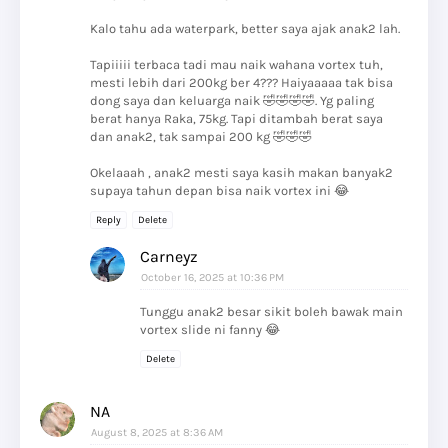
Kalo tahu ada waterpark, better saya ajak anak2 lah.
Tapiiiii terbaca tadi mau naik wahana vortex tuh,
mesti lebih dari 200kg ber 4??? Haiyaaaaa tak bisa
dong saya dan keluarga naik 🤣🤣🤣🤣. Yg paling
berat hanya Raka, 75kg. Tapi ditambah berat saya
dan anak2, tak sampai 200 kg 🤣🤣🤣
Okelaaah , anak2 mesti saya kasih makan banyak2
supaya tahun depan bisa naik vortex ini 😂
Reply
Delete
Carneyz
October 16, 2025 at 10:36 PM
Tunggu anak2 besar sikit boleh bawak main
vortex slide ni fanny 😂
Delete
NA
August 8, 2025 at 8:36 AM