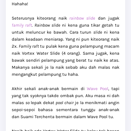
Hahaha!
Seterusnya kiteorang naik
rainbow slide
dan jugak
family raft
.
Rainbow slide
ni kena guna tikar getah tu
untuk meluncur ke bawah. Cara turun
slide
ni kena
dalam keadaan meniarap. Yang ni pun kiteorang naik
2x.
Family raft
tu pulak kena guna pelampung macam
naik Vortex Water Slide (4 orang). Sama jugak, kena
bawak sendiri pelampung yang berat tu naik ke atas.
Makanya sekali je la naik sebab aku dah malas nak
mengangkut pelampung tu haha.
Akhir sekali anak-anak bermain di
Wave Pool
, tapi
yang tak syoknya takde ombak pun. Aku masa ni dah
malas
so
lepak dekat
pool chair
je la menikmati angin
sepoi-sepoi bahasa sementara tunggu anak-anak
dan Suami Terchenta bermain dalam Wave Pool tu.