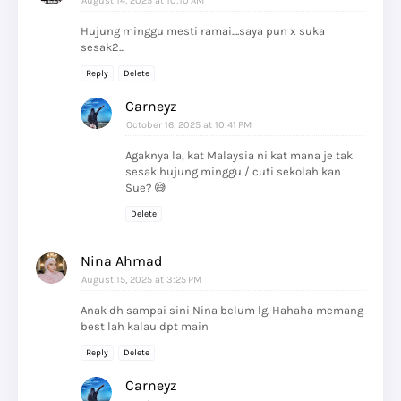
August 14, 2025 at 10:10 AM
Hujung minggu mesti ramai....saya pun x suka
sesak2...
Reply
Delete
Carneyz
October 16, 2025 at 10:41 PM
Agaknya la, kat Malaysia ni kat mana je tak
sesak hujung minggu / cuti sekolah kan
Sue? 😅
Delete
Nina Ahmad
August 15, 2025 at 3:25 PM
Anak dh sampai sini Nina belum lg. Hahaha memang
best lah kalau dpt main
Reply
Delete
Carneyz