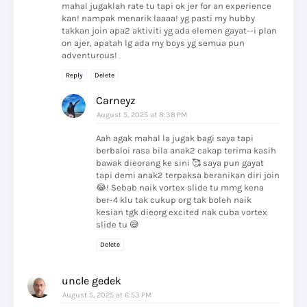
mahal jugaklah rate tu tapi ok jer for an experience
kan! nampak menarik laaaa! yg pasti my hubby
takkan join apa2 aktiviti yg ada elemen gayat--i plan
on ajer, apatah lg ada my boys yg semua pun
adventurous!
Reply
Delete
Carneyz
August 5, 2025 at 8:38 PM
Aah agak mahal la jugak bagi saya tapi
berbaloi rasa bila anak2 cakap terima kasih
bawak dieorang ke sini 🥰 saya pun gayat
tapi demi anak2 terpaksa beranikan diri join
😂! Sebab naik vortex slide tu mmg kena
ber-4 klu tak cukup org tak boleh naik
kesian tgk dieorg excited nak cuba vortex
slide tu 😅
Delete
uncle gedek
August 5, 2025 at 6:53 PM