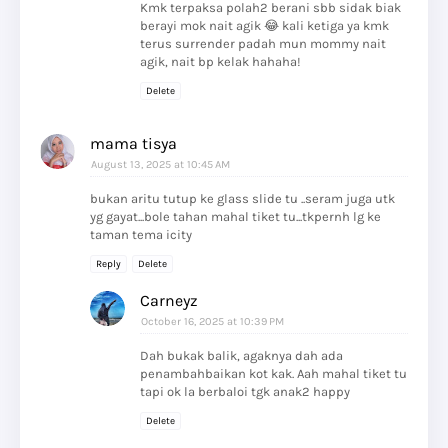
Kmk terpaksa polah2 berani sbb sidak biak
berayi mok nait agik 😂 kali ketiga ya kmk
terus surrender padah mun mommy nait
agik, nait bp kelak hahaha!
Delete
mama tisya
August 13, 2025 at 10:45 AM
bukan aritu tutup ke glass slide tu ..seram juga utk
yg gayat...bole tahan mahal tiket tu...tkpernh lg ke
taman tema icity
Reply
Delete
Carneyz
October 16, 2025 at 10:39 PM
Dah bukak balik, agaknya dah ada
penambahbaikan kot kak. Aah mahal tiket tu
tapi ok la berbaloi tgk anak2 happy
Delete