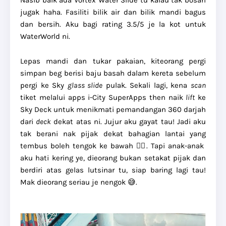
Nasib baik ada Vortex Water Slide tu kalau tak bosan
jugak haha. Fasiliti bilik air dan bilik mandi bagus
dan bersih. Aku bagi rating 3.5/5 je la kot untuk
WaterWorld ni.
Lepas mandi dan tukar pakaian, kiteorang pergi
simpan beg berisi baju basah dalam kereta sebelum
pergi ke Sky
glass slide
pulak. Sekali lagi, kena
scan
tiket melalui apps i-City SuperApps then naik
lift
ke
Sky Deck untuk menikmati pemandangan 360 darjah
dari
deck
dekat atas ni. Jujur aku gayat tau! Jadi aku
tak berani nak pijak dekat bahagian lantai yang
tembus boleh tengok ke bawah 😮‍💨. Tapi anak-anak
aku hati kering ye, dieorang bukan setakat pijak dan
berdiri atas gelas lutsinar tu, siap baring lagi tau!
Mak dieorang seriau je nengok 😅.