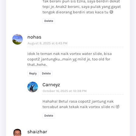
Tak berani pun sis Ezna, saya berdiri dekat
tepi je. Anak2 berani, saya pulak yang gayat
tengok dieorang berdiri atas kaca tu 😅
Delete
nohas
August 8, 2025 at 6:43 PM
idok le teman nak naik vortex water slide, bisa
copot2 jantungku....main yg mild je, too old for
that...hehe..
Reply
Delete
Carneyz
October 16, 2025 at 10:38 PM
Hahaha! Betul rasa copot2 jantung nak
tercabut anak tekak naik vortex slide ni 🤣
Delete
shaizhar