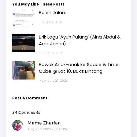
You May Like These Posts
Boleh Jalan...
July 23, 2026
Lirik Lagu 'Ayuh Pulang' (Aina Abdul &
Amir Jahari)
June 29, 2026
Bawak Anak-anak ke Space & Time
Cube @ Lot 10, Bukit Bintang
January 27, 2026
Post A Comment
34 Comments
Mama Zharfan
August 5, 2025 at 3:29 PM