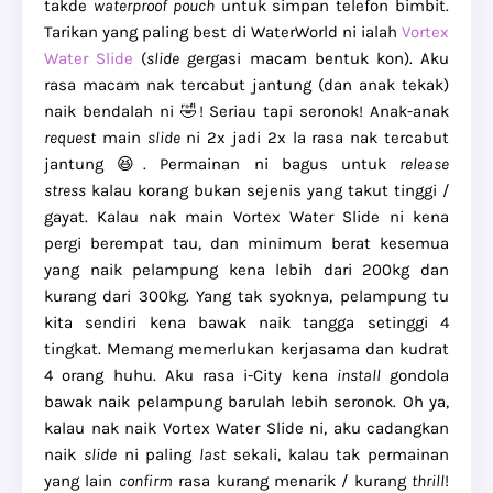
takde
waterproof pouch
untuk simpan telefon bimbit.
Tarikan yang paling best di WaterWorld ni ialah
Vortex
Water Slide
(
slide
gergasi macam bentuk kon). Aku
rasa macam nak tercabut jantung (dan anak tekak)
naik bendalah ni 🤣! Seriau tapi seronok! Anak-anak
request
main
slide
ni 2x jadi 2x la rasa nak tercabut
jantung 😆. Permainan ni bagus untuk
release
stress
kalau korang bukan sejenis yang takut tinggi /
gayat. Kalau nak main Vortex Water Slide ni kena
pergi berempat tau, dan minimum berat kesemua
yang naik pelampung kena lebih dari 200kg dan
kurang dari 300kg. Yang tak syoknya, pelampung tu
kita sendiri kena bawak naik tangga setinggi 4
tingkat. Memang memerlukan kerjasama dan kudrat
4 orang huhu. Aku rasa i-City kena
install
gondola
bawak naik pelampung barulah lebih seronok. Oh ya,
kalau nak naik Vortex Water Slide ni, aku cadangkan
naik
slide
ni paling
last
sekali, kalau tak permainan
yang lain
confirm
rasa kurang menarik / kurang
thrill
!