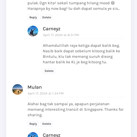
pulak. Dgn kita² sekali tumpang hilang mood 😆
Harapnya by now bag² tu dah dapat semula ye sis...
Reply
Delete
Carneyz
April 17, 2024 at 8:51 PM
Alhamdulillah raya ketiga dapat balik beg.
Nasib baik dapat sebelum kiteorg balik ke
Bintulu, klu tak memang suruh dieorg
hantar balik ke KL je beg kiteorg tu.
Delete
Mulan
April 17, 2024 at 1:34 PM
Alahai bag tak sampai ya, apapun perjalanan
memang interesting transit di Singapore. Thanks for
sharing.
Reply
Delete
Carneyz