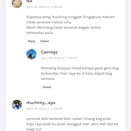
NA
April 18, 2024 at 4:58 AM
Rupanya pergi Kuching singgah Singapura macam
tidak seronok transit situ.
Aduh! Memang tidak seronok bagasi boleh
terkandas pula.
Reply
Delete
Carneyz
April 18, 2024 at 11:39 AM
Memang terjejas mood beraya gara-gara beg
terkandas. Hari raya ke-3 baru dapat beg
semula.
Delete
mummy_ayu
April 18, 2024 at 11:49 AM
seronok dah seronok dah, sekali hilang bag plak,
baju raya plak tu..ujian sungguh kan. abis dah dpt ke
bag2 tu?