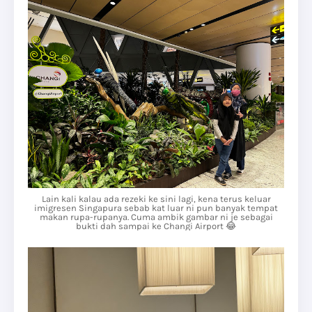
Lain kali kalau ada rezeki ke sini lagi, kena terus keluar
imigresen Singapura sebab kat luar ni pun banyak tempat
makan rupa-rupanya. Cuma ambik gambar ni je sebagai
bukti dah sampai ke Changi Airport 😂