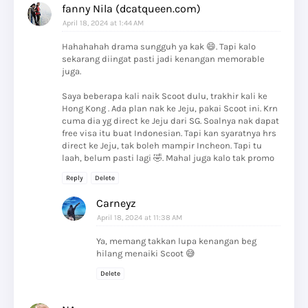
fanny Nila (dcatqueen.com)
April 18, 2024 at 1:44 AM
Hahahahah drama sungguh ya kak 😄. Tapi kalo
sekarang diingat pasti jadi kenangan memorable
juga.
Saya beberapa kali naik Scoot dulu, trakhir kali ke
Hong Kong . Ada plan nak ke Jeju, pakai Scoot ini. Krn
cuma dia yg direct ke Jeju dari SG. Soalnya nak dapat
free visa itu buat Indonesian. Tapi kan syaratnya hrs
direct ke Jeju, tak boleh mampir Incheon. Tapi tu
laah, belum pasti lagi 🤣. Mahal juga kalo tak promo
Reply
Delete
Carneyz
April 18, 2024 at 11:38 AM
Ya, memang takkan lupa kenangan beg
hilang menaiki Scoot 😅
Delete