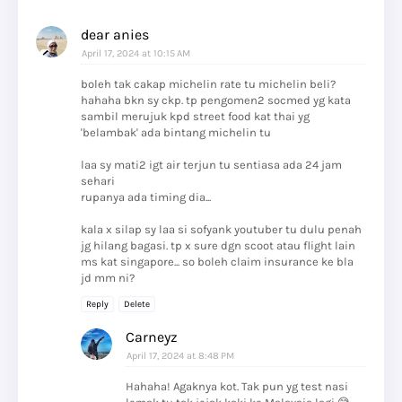
dear anies
April 17, 2024 at 10:15 AM
boleh tak cakap michelin rate tu michelin beli?
hahaha bkn sy ckp. tp pengomen2 socmed yg kata
sambil merujuk kpd street food kat thai yg
'belambak' ada bintang michelin tu
laa sy mati2 igt air terjun tu sentiasa ada 24 jam
sehari
rupanya ada timing dia...
kala x silap sy laa si sofyank youtuber tu dulu penah
jg hilang bagasi. tp x sure dgn scoot atau flight lain
ms kat singapore... so boleh claim insurance ke bla
jd mm ni?
Reply
Delete
Carneyz
April 17, 2024 at 8:48 PM
Hahaha! Agaknya kot. Tak pun yg test nasi