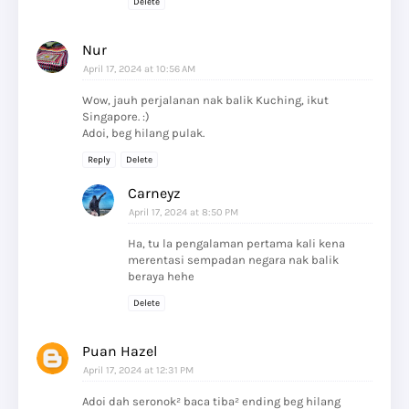
Delete
Nur
April 17, 2024 at 10:56 AM
Wow, jauh perjalanan nak balik Kuching, ikut
Singapore. :)
Adoi, beg hilang pulak.
Reply
Delete
Carneyz
April 17, 2024 at 8:50 PM
Ha, tu la pengalaman pertama kali kena
merentasi sempadan negara nak balik
beraya hehe
Delete
Puan Hazel
April 17, 2024 at 12:31 PM
Adoi dah seronok² baca tiba² ending beg hilang