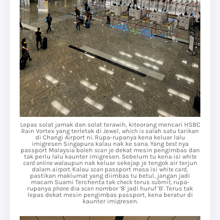
Lepas solat jamak dan solat terawih, kiteorang mencari HSBC
Rain Vortex yang terletak di Jewel,
which is
salah satu tarikan
di Changi Airport ni. Rupa-rupanya kena keluar lalu
imigresen Singapura kalau nak ke sana. Yang
best
nya
passport Malaysia boleh
scan
je dekat mesin pengimbas dan
tak perlu lalu kaunter imigresen. Sebelum tu kena isi
white
card online
walaupun nak keluar sekejap je tengok air terjun
dalam
airport
. Kalau
scan
passport masa isi
white card
,
pastikan maklumat yang diimbas tu betul, jangan jadi
macam Suami Terchenta tak
check
terus
submit
, rupa-
rupanya
phone
dia
scan
nombor '8' jadi huruf 'B'. Terus tak
lepas dekat mesin pengimbas passport, kena beratur di
kaunter imigresen.