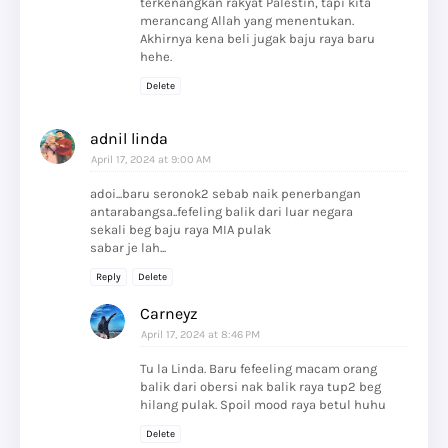
terkenangkan rakyat Palestin, tapi kita
merancang Allah yang menentukan.
Akhirnya kena beli jugak baju raya baru
hehe.
Delete
adnil linda
April 17, 2024 at 9:00 AM
adoi...baru seronok2 sebab naik penerbangan
antarabangsa..fefeling balik dari luar negara
sekali beg baju raya MIA pulak
sabar je lah...
Reply
Delete
Carneyz
April 17, 2024 at 8:46 PM
Tu la Linda. Baru fefeeling macam orang
balik dari obersi nak balik raya tup2 beg
hilang pulak. Spoil mood raya betul huhu
Delete