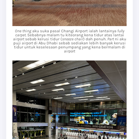
One thing
aku suka pasal Changi Airport ialah lantainya
fully
carpet
. Sebabnya malam tu kiteorang kena tidur atas lantai
airport
sebab kerusi tidur (
snooze chair
) dah penuh.
Part
ni aku
puji
airport
di Abu Dhabi sebab sediakan lebih banyak kerusi
tidur untuk keselesaan penumpang yang kena bermalam di
airport