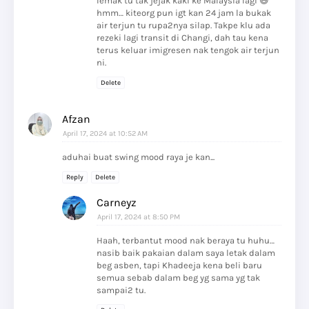
lemak tu tak jejak kaki ke Malaysia lagi 😅
hmm… kiteorg pun igt kan 24 jam la bukak
air terjun tu rupa2nya silap. Takpe klu ada
rezeki lagi transit di Changi, dah tau kena
terus keluar imigresen nak tengok air terjun
ni.
Delete
Afzan
April 17, 2024 at 10:52 AM
aduhai buat swing mood raya je kan...
Reply
Delete
Carneyz
April 17, 2024 at 8:50 PM
Haah, terbantut mood nak beraya tu huhu…
nasib baik pakaian dalam saya letak dalam
beg asben, tapi Khadeeja kena beli baru
semua sebab dalam beg yg sama yg tak
sampai2 tu.