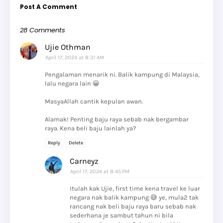
Post A Comment
28 Comments
Ujie Othman
April 17, 2024 at 8:31 AM
Pengalaman menarik ni. Balik kampung di Malaysia,
lalu negara lain 😀
MasyaAllah cantik kepulan awan.
Alamak! Penting baju raya sebab nak bergambar
raya. Kena beli baju lainlah ya?
Reply
Delete
Carneyz
April 17, 2024 at 8:45 PM
Itulah kak Ujie, first time kena travel ke luar
negara nak balik kampung 😅 ye, mula2 tak
rancang nak beli baju raya baru sebab nak
sederhana je sambut tahun ni bila