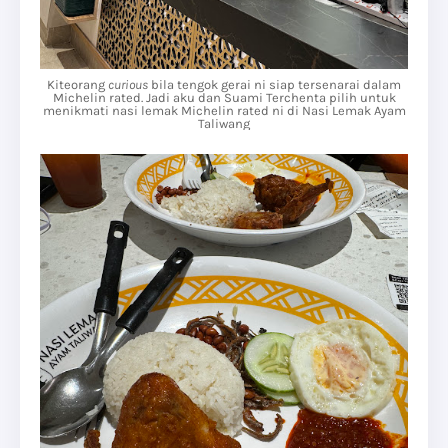
Kiteorang
curious
bila tengok gerai ni siap tersenarai dalam
Michelin rated. Jadi aku dan Suami Terchenta pilih untuk
menikmati nasi lemak Michelin rated ni di Nasi Lemak Ayam
Taliwang