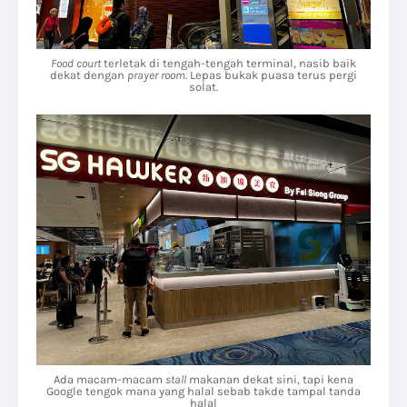
Food court
terletak di tengah-tengah terminal, nasib baik
dekat dengan
prayer room
. Lepas bukak puasa terus pergi
solat.
Ada macam-macam
stall
makanan dekat sini, tapi kena
Google tengok mana yang halal sebab takde tampal tanda
halal