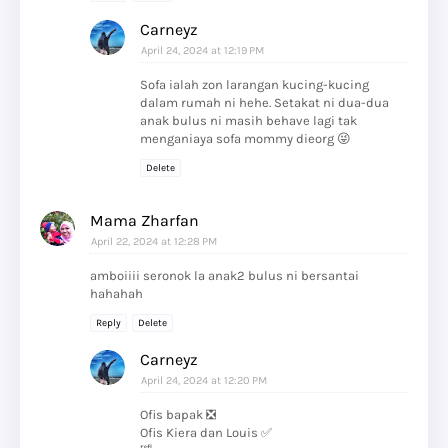
Carneyz
April 24, 2024 at 12:19 PM
Sofa ialah zon larangan kucing-kucing
dalam rumah ni hehe. Setakat ni dua-dua
anak bulus ni masih behave lagi tak
menganiaya sofa mommy dieorg 😜
Delete
Mama Zharfan
April 22, 2024 at 12:28 PM
amboiiii seronok la anak2 bulus ni bersantai
hahahah
Reply
Delete
Carneyz
April 24, 2024 at 12:20 PM
Ofis bapak ❎
Ofis Kiera dan Louis ✅