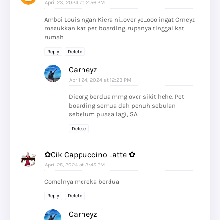
April 23, 2024 at 2:56 PM
Amboi Louis ngan Kiera ni...over ye...ooo ingat Crneyz
masukkan kat pet boarding..rupanya tinggal kat
rumah
Reply
Delete
Carneyz
April 24, 2024 at 12:23 PM
Dieorg berdua mmg over sikit hehe. Pet
boarding semua dah penuh sebulan
sebelum puasa lagi, SA.
Delete
✿Cik Cappuccino Latte ✿
April 25, 2024 at 3:45 PM
Comelnya mereka berdua
Reply
Delete
Carneyz