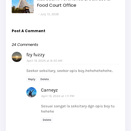
Food Court Office
July 13, 2026
Post A Comment
24 Comments
fzy fuzzy
April 19, 2024 at 8:30 AM
Seekor seksitary, seekor opis boy..hehehehehehe..
Reply
Delete
Carneyz
April 19, 2024 at 1:11 PM
Sesuai sangat la seksitary dgn opis boy tu
hehehe
Delete