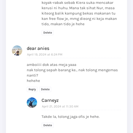
koyak-rabak sebab Kiera suka mencakar
kerusi ni huhu. Mana tak sihat Nur, masa
kiteorg balik kampung bekas makanan tu
kan free flow je, mmg dieorg ni keja makan
tido, makan tido je hehe
Delete
dear anies
April 19, 2024 at 6:24 PM
amboiiii dok atas meja yaaa
nak tolong sepah barang ke... nak tolong mengemas
nanti?
hehehe
Reply
Delete
Carneyz
April 21, 2024 at 11:30 AM
Takde la, tolong jaga ofis je hehe.
Delete