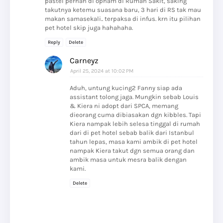
pastel pernah di opnam di Rumah Sakit, saking
takutnya ketemu suasana baru, 3 hari di RS tak mau
makan samasekali.. terpaksa di infus. krn itu pilihan
pet hotel skip juga hahahaha.
Reply
Delete
Carneyz
April 25, 2024 at 10:02 PM
Aduh, untung kucing2 Fanny siap ada
assistant tolong jaga. Mungkin sebab Louis
& Kiera ni adopt dari SPCA, memang
dieorang cuma dibiasakan dgn kibbles. Tapi
Kiera nampak lebih selesa tinggal di rumah
dari di pet hotel sebab balik dari Istanbul
tahun lepas, masa kami ambik di pet hotel
nampak Kiera takut dgn semua orang dan
ambik masa untuk mesra balik dengan
kami.
Delete