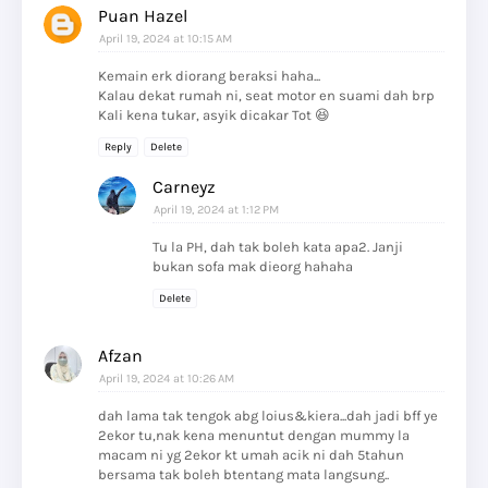
Puan Hazel
April 19, 2024 at 10:15 AM
Kemain erk diorang beraksi haha...
Kalau dekat rumah ni, seat motor en suami dah brp
Kali kena tukar, asyik dicakar Tot 😆
Reply
Delete
Carneyz
April 19, 2024 at 1:12 PM
Tu la PH, dah tak boleh kata apa2. Janji
bukan sofa mak dieorg hahaha
Delete
Afzan
April 19, 2024 at 10:26 AM
dah lama tak tengok abg loius&kiera...dah jadi bff ye
2ekor tu,nak kena menuntut dengan mummy la
macam ni yg 2ekor kt umah acik ni dah 5tahun
bersama tak boleh btentang mata langsung..