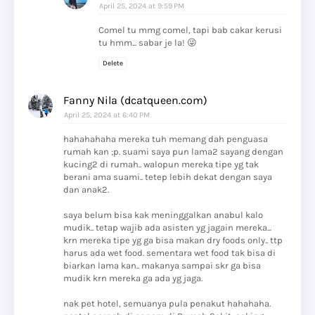
April 25, 2024 at 9:59 PM
Comel tu mmg comel, tapi bab cakar kerusi
tu hmm... sabar je la! 😜
Delete
Fanny Nila (dcatqueen.com)
April 25, 2024 at 6:40 PM
hahahahaha mereka tuh memang dah penguasa
rumah kan ;p. suami saya pun lama2 sayang dengan
kucing2 di rumah.. walopun mereka tipe yg tak
berani ama suami.. tetep lebih dekat dengan saya
dan anak2.
saya belum bisa kak meninggalkan anabul kalo
mudik.. tetap wajib ada asisten yg jagain mereka...
krn mereka tipe yg ga bisa makan dry foods only.. ttp
harus ada wet food. sementara wet food tak bisa di
biarkan lama kan.. makanya sampai skr ga bisa
mudik krn mereka ga ada yg jaga.
nak pet hotel, semuanya pula penakut hahahaha.