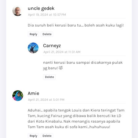
uncle gedek
April 19, 2024 at 10:57 PM
Dia suruh beli kerusi baru tu.... boleh asah kuku lagi!
Reply
Delete
Carneyz
April 21, 2024 at 11:31 AM
nanti kerusi baru sampai dicakarnya pulak
yg baru! 🤣
Delete
Amie
April 21, 2024 at 5:01 PM
Aduhai... apabila tengok Louis dan Kiera teringat Tam
Tam, kucing Fairuz yang dibawa balik bercuti ke LD
dari Kota Kinabalu. Nak menangis rasanya apabila
Tam Tam asah kuku di sofa kami...huhuhuuu!
Reply
Delete