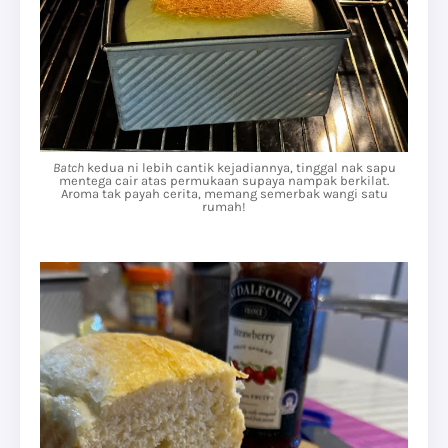
Batch
kedua ni lebih cantik kejadiannya, tinggal nak sapu
mentega cair atas permukaan supaya nampak berkilat.
Aroma tak payah cerita, memang semerbak wangi satu
rumah!