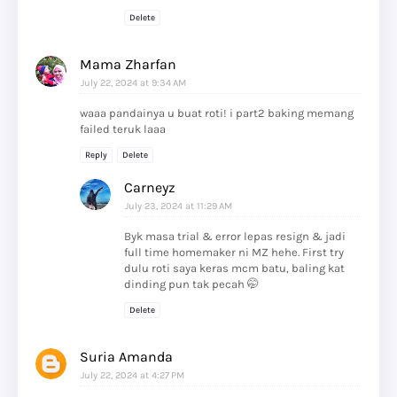
Delete
Mama Zharfan
July 22, 2024 at 9:34 AM
waaa pandainya u buat roti! i part2 baking memang
failed teruk laaa
Reply
Delete
Carneyz
July 23, 2024 at 11:29 AM
Byk masa trial & error lepas resign & jadi
full time homemaker ni MZ hehe. First try
dulu roti saya keras mcm batu, baling kat
dinding pun tak pecah 🤭
Delete
Suria Amanda
July 22, 2024 at 4:27 PM