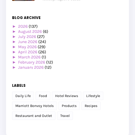
BLOG ARCHIVE
►
2026
(137)
►
August 2026
(6)
►
July 2026
(27)
►
June 2026
(24)
►
May 2026
(29)
►
April 2026
(26)
►
March 2026
(1)
►
February 2026
(12)
►
January 2026
(12)
►
2025
(119)
►
December 2025
(17)
►
November 2025
(20)
LABELS
►
October 2025
(25)
►
September 2025
(20)
Daily Life
Food
Hotel Reviews
Lifestyle
►
August 2025
(8)
►
July 2025
(6)
Marriott Bonvoy Hotels
Products
Recipes
►
May 2025
(12)
►
April 2025
(2)
Restaurant and Outlet
Travel
►
February 2025
(1)
►
January 2025
(8)
▼
2024
(201)
►
November 2024
(2)