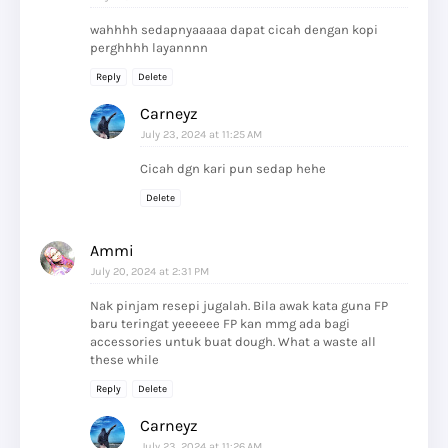
wahhhh sedapnyaaaaa dapat cicah dengan kopi
perghhhh layannnn
Reply
Delete
Carneyz
July 23, 2024 at 11:25 AM
Cicah dgn kari pun sedap hehe
Delete
Ammi
July 20, 2024 at 2:31 PM
Nak pinjam resepi jugalah. Bila awak kata guna FP
baru teringat yeeeeee FP kan mmg ada bagi
accessories untuk buat dough. What a waste all
these while
Reply
Delete
Carneyz
July 23, 2024 at 11:26 AM