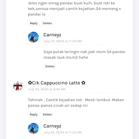
Jeles ngan ornag pandai buat kuih, buat roti ke
kek..semua menjadi cantik kejadian..SA memang x
pandai la
Reply
Delete
Carneyz
July 23, 2024 at 11:30 AM
Saya pulak teringin nak jadi mcm SA pandai
masak lauk mcm2 hehe
Delete
✿Cik Cappuccino Latte ✿
July 23, 2024 at 9:40 AM
Tahniah .. Cantik kejadian roti . Mesti lembut. Makan
panas-panas cicah air sedap nii
Reply
Delete
Carneyz
July 23, 2024 at 11:30 AM