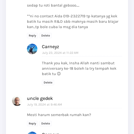
sedap tu roti bantal gebooo.....
**ni no contact Aida 019-2322719 tp katanya yg kek
batik tu masih R&D sbb maknya masih baru blajar
kan...tp bole cuba la msg dia tanya
Reply
Delete
Carneyz
July 23, 2024 at 11:22 AM
Thank you kak, Insha Allah nanti sambut
anniversary ke-18 boleh la try tempah kek
batik tu 😊
Delete
uncle gedek
July 19, 2024 at 9:46 AM
Mesti harum semerbak rumah kan?
Reply
Delete