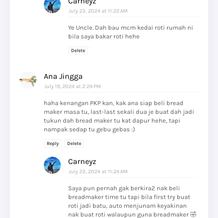
Carneyz
July 23, 2024 at 11:22 AM
Ye Uncle. Dah bau mcm kedai roti rumah ni
bila saya bakar roti hehe
Delete
Ana Jingga
July 19, 2024 at 2:24 PM
haha kenangan PKP kan, kak ana siap beli bread
maker masa tu, last-last sekali dua je buat dah jadi
tukun dah bread maker tu kat dapur hehe, tapi
nampak sedap tu gebu gebas :)
Reply
Delete
Carneyz
July 23, 2024 at 11:24 AM
Saya pun pernah gak berkira2 nak beli
breadmaker time tu tapi bila first try buat
roti jadi batu, auto menjunam keyakinan
nak buat roti walaupun guna breadmaker 🤣