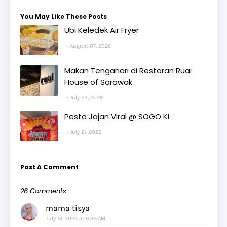
You May Like These Posts
Ubi Keledek Air Fryer
August 07, 2026
Makan Tengahari di Restoran Ruai
House of Sarawak
July 23, 2026
Pesta Jajan Viral @ SOGO KL
July 21, 2026
Post A Comment
26 Comments
mama tisya
July 19, 2024 at 9:35 AM