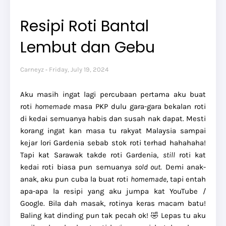
Resipi Roti Bantal
Lembut dan Gebu
Carneyz
Friday, July 19, 2024
Aku masih ingat lagi percubaan pertama aku buat
roti
homemade
masa PKP dulu gara-gara bekalan roti
di kedai semuanya habis dan susah nak dapat. Mesti
korang ingat kan masa tu rakyat Malaysia sampai
kejar lori Gardenia sebab stok roti terhad hahahaha!
Tapi kat Sarawak takde roti Gardenia,
still
roti kat
kedai roti biasa pun semuanya
sold out
. Demi anak-
anak, aku pun cuba la buat roti
homemade
, tapi entah
apa-apa la resipi yang aku jumpa kat YouTube /
Google. Bila dah masak, rotinya keras macam batu!
Baling kat dinding pun tak pecah ok! 🤣 Lepas tu aku