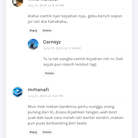
July 21, 2024 at 8:44 AM
Alahai cantik nyer kejadian nya... gebu bersih sopan
jer roti dia hahahaha...
Reply
Delete
Carneyz
July 23, 2024 at 11:26 AM
Tu la tak sangka cantik kejadian roti ni. Dah
sejuk pun masih lembut lagi.
Delete
mrhanafi
July 21, 2024 at 4:41 PM
Mun mok makan Gardenia...perlu nunggu orang
pulang dari KL...biasa dijadikan tangan...wah best
juak dah tauk cara molah roti bantal sendiri...makan
pun puas berbanding beli kedai
Reply
Delete