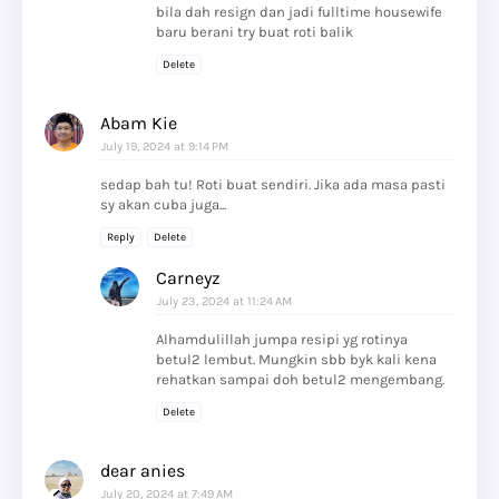
bila dah resign dan jadi fulltime housewife
baru berani try buat roti balik
Delete
Abam Kie
July 19, 2024 at 9:14 PM
sedap bah tu! Roti buat sendiri. Jika ada masa pasti
sy akan cuba juga...
Reply
Delete
Carneyz
July 23, 2024 at 11:24 AM
Alhamdulillah jumpa resipi yg rotinya
betul2 lembut. Mungkin sbb byk kali kena
rehatkan sampai doh betul2 mengembang.
Delete
dear anies
July 20, 2024 at 7:49 AM