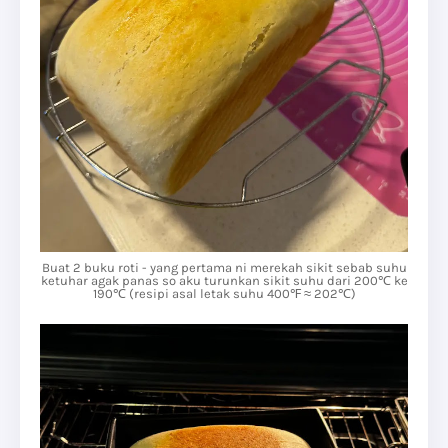
Buat 2 buku roti - yang pertama ni merekah sikit sebab suhu
ketuhar agak panas so aku turunkan sikit suhu dari 200℃ ke
190℃ (resipi asal letak suhu 400℉ ≈ 202℃)