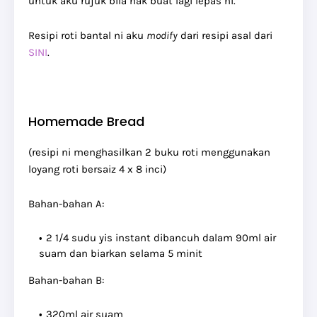
untuk aku rujuk bila nak buat lagi lepas ni.
Resipi roti bantal ni aku
modify
dari resipi asal dari
SINI
.
Homemade Bread
(resipi ni menghasilkan 2 buku roti menggunakan
loyang roti bersaiz 4 x 8 inci)
Bahan-bahan A:
2 1/4 sudu yis instant dibancuh dalam 90ml air
suam dan biarkan selama 5 minit
Bahan-bahan B:
320ml air suam