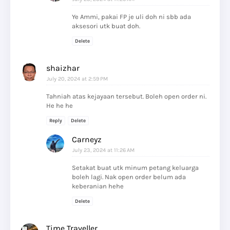
Ye Ammi, pakai FP je uli doh ni sbb ada
aksesori utk buat doh.
Delete
shaizhar
July 20, 2024 at 2:59 PM
Tahniah atas kejayaan tersebut. Boleh open order ni.
He he he
Reply
Delete
Carneyz
July 23, 2024 at 11:26 AM
Setakat buat utk minum petang keluarga
boleh lagi. Nak open order belum ada
keberanian hehe
Delete
Time Traveller