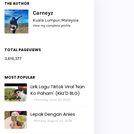
THE AUTHOR
Carneyz
Kuala Lumpur, Malaysia
View my complete profile
TOTAL PAGEVIEWS
3,616,377
MOST POPULAR
Lirik Lagu Tiktok Viral 'Nan
Ko Paham' (Kkz'D BLG)
Thursday, June 22, 2023
Lepak Dengan Anies
Monday, August 03, 2026