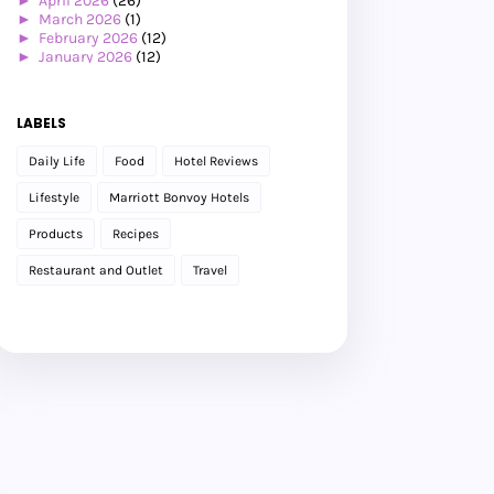
►
April 2026
(26)
►
March 2026
(1)
►
February 2026
(12)
►
January 2026
(12)
►
2025
(119)
►
December 2025
(17)
►
November 2025
(20)
LABELS
►
October 2025
(25)
►
September 2025
(20)
Daily Life
Food
Hotel Reviews
►
August 2025
(8)
►
July 2025
(6)
Lifestyle
Marriott Bonvoy Hotels
►
May 2025
(12)
►
April 2025
(2)
Products
Recipes
►
February 2025
(1)
►
January 2025
(8)
Restaurant and Outlet
Travel
►
2024
(201)
►
November 2024
(2)
►
October 2024
(19)
►
September 2024
(34)
►
August 2024
(29)
►
July 2024
(31)
►
June 2024
(22)
►
May 2024
(29)
►
April 2024
(17)
►
March 2024
(1)
►
February 2024
(3)
►
January 2024
(14)