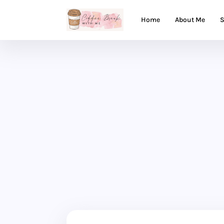
Home
About Me
S