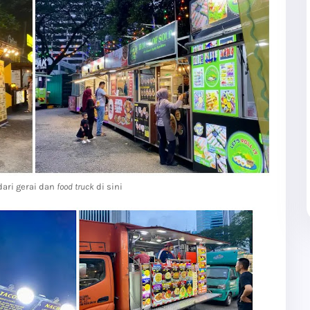
ari gerai dan
food truck
di sini