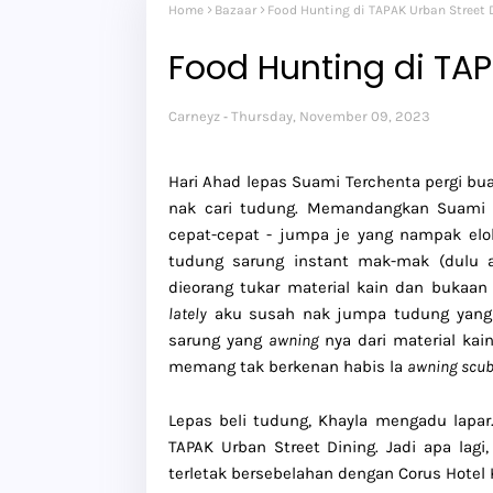
Home
Bazaar
Food Hunting di TAPAK Urban Street 
Food Hunting di TAP
Carneyz
Thursday, November 09, 2023
Hari Ahad lepas Suami Terchenta pergi buat
nak cari tudung. Memandangkan Suami T
cepat-cepat - jumpa je yang nampak elo
tudung sarung instant mak-mak (dulu 
dieorang tukar material kain dan bukaan
lately
aku susah nak jumpa tudung yan
sarung yang
awning
nya dari material kai
memang tak berkenan habis la
awning scu
Lepas beli tudung, Khayla mengadu lapar.
TAPAK Urban Street Dining. Jadi apa lag
terletak bersebelahan dengan Corus Hotel 