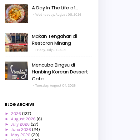
A Day In The Life of...
Wednesday, August 05, 2026
Makan Tengahari di
Restoran Minang
Friday, July 31, 2026
Mencuba Bingsu di
Hanbing Korean Dessert
Cafe
Tuesday, August 04, 2026
BLOG ARCHIVE
►
2026
(137)
►
August 2026
(6)
►
July 2026
(27)
►
June 2026
(24)
►
May 2026
(29)