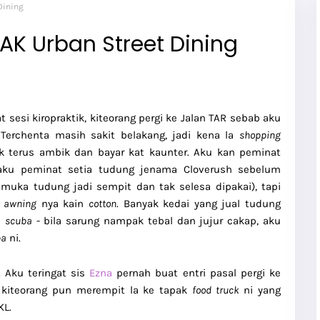
Dining
AK Urban Street Dining
 sesi kiropraktik, kiteorang pergi ke Jalan TAR sebab aku
erchenta masih sakit belakang, jadi kena la
shopping
k terus ambik dan bayar kat kaunter. Aku kan peminat
aku peminat setia tudung jenama Cloverush sebelum
 muka tudung jadi sempit dan tak selesa dipakai), tapi
g
awning
nya kain
cotton
. Banyak kedai yang jual tudung
n
scuba
- bila sarung nampak tebal dan jujur cakap, aku
ba
ni.
 Aku teringat sis
Ezna
pernah buat entri pasal pergi ke
i, kiteorang pun merempit la ke tapak
food truck
ni yang
KL.