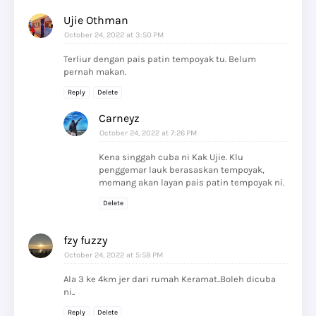
Ujie Othman
October 24, 2022 at 3:50 PM
Terliur dengan pais patin tempoyak tu. Belum
pernah makan.
Reply
Delete
Carneyz
October 24, 2022 at 7:26 PM
Kena singgah cuba ni Kak Ujie. Klu
penggemar lauk berasaskan tempoyak,
memang akan layan pais patin tempoyak ni.
Delete
fzy fuzzy
October 24, 2022 at 5:58 PM
Ala 3 ke 4km jer dari rumah Keramat..Boleh dicuba
ni..
Reply
Delete