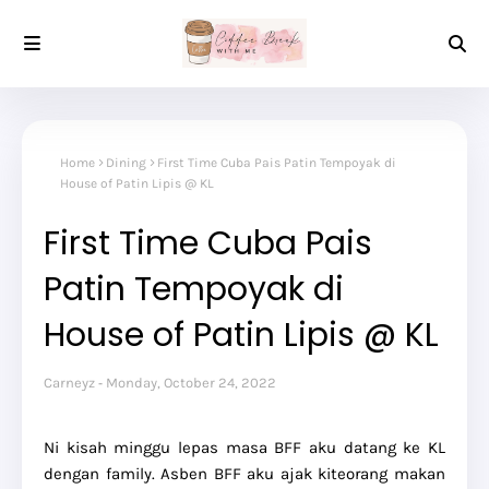
Home
Dining
First Time Cuba Pais Patin Tempoyak di
House of Patin Lipis @ KL
First Time Cuba Pais
Patin Tempoyak di
House of Patin Lipis @ KL
Carneyz
Monday, October 24, 2022
Ni kisah minggu lepas masa BFF aku datang ke KL
dengan family. Asben BFF aku ajak kiteorang makan