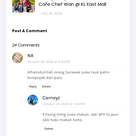
Cafe Chef Wan @ KL East Mall
July 30, 2026
Post A Comment
24 Comments
NA
October 24, 2022 at 3:24 PM
Alhamdulillah orang Sarawak suka lauk patin
tempoyak dan pais.
Reply
Delete
Carneyz
October 24, 2022 at 7:24 PM
Kiteorg mmg suka makan. Jadi BFF tu pun
sbb hobi makan hehe.
Delete