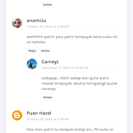
Delete
anamizu
October 25, 2022 at 2:48 AM
wahhhhh patin! pais patin tempoyak kena cuba nti
ni! hehehe
Reply
Delete
Carneyz
November 17, 2022 at 10:40 PM
sedappp... lebih sedap dari gulai patin
masak tempoyak. aduhai terngiang2 pulak
rasanya.
Delete
Puan Hazel
October 25, 2022 at 5:38 AM
Pais ikan patin tu nampak sedap sis... PH suka isi