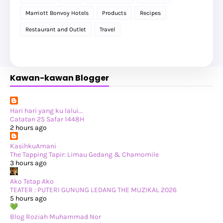
►
August 2025
(8)
►
July 2025
(6)
Marriott Bonvoy Hotels
Products
Recipes
►
May 2025
(12)
►
April 2025
(2)
Restaurant and Outlet
Travel
►
February 2025
(1)
►
January 2025
(8)
►
2024
(201)
►
November 2024
(2)
►
October 2024
(19)
Kawan-kawan Blogger
►
September 2024
(34)
►
August 2024
(29)
►
July 2024
(31)
►
June 2024
(22)
►
May 2024
(29)
Hari hari yang ku lalui...
►
April 2024
(17)
Catatan 25 Safar 1448H
►
March 2024
(1)
2 hours ago
►
February 2024
(3)
►
January 2024
(14)
KasihkuAmani
►
2023
(365)
The Tapping Tapir: Limau Gedang & Chamomile
►
December 2023
(10)
3 hours ago
►
November 2023
(19)
►
October 2023
(41)
Ako Tetap Ako
►
September 2023
(40)
TEATER : PUTERI GUNUNG LEDANG THE MUZIKAL 2026
►
August 2023
(33)
5 hours ago
►
July 2023
(37)
►
June 2023
(42)
Blog Roziah Muhammad Nor
►
May 2023
(37)