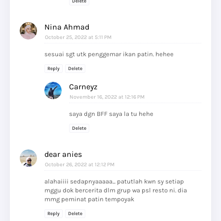
Delete
Nina Ahmad
October 25, 2022 at 5:11 PM
sesuai sgt utk penggemar ikan patin. hehee
Reply
Delete
Carneyz
November 16, 2022 at 12:16 PM
saya dgn BFF saya la tu hehe
Delete
dear anies
October 26, 2022 at 12:12 PM
alahaiiii sedapnyaaaaa... patutlah kwn sy setiap
mggu dok bercerita dlm grup wa psl resto ni. dia
mmg peminat patin tempoyak
Reply
Delete