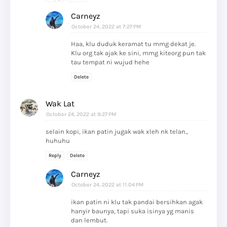
Carneyz
October 24, 2022 at 7:27 PM
Haa, klu duduk keramat tu mmg dekat je.
Klu org tak ajak ke sini, mmg kiteorg pun tak
tau tempat ni wujud hehe
Delete
Wak Lat
October 24, 2022 at 9:27 PM
selain kopi, ikan patin jugak wak xleh nk telan.,
huhuhu
Reply
Delete
Carneyz
October 24, 2022 at 11:04 PM
ikan patin ni klu tak pandai bersihkan agak
hanyir baunya, tapi suka isinya yg manis
dan lembut.