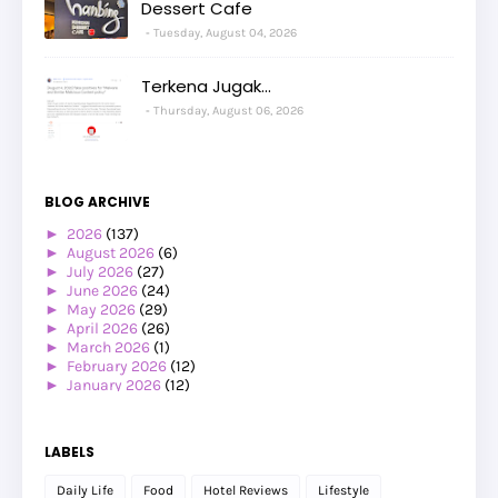
Dessert Cafe
Tuesday, August 04, 2026
Terkena Jugak...
Thursday, August 06, 2026
BLOG ARCHIVE
►
2026
(137)
►
August 2026
(6)
►
July 2026
(27)
►
June 2026
(24)
►
May 2026
(29)
►
April 2026
(26)
►
March 2026
(1)
►
February 2026
(12)
►
January 2026
(12)
►
2025
(119)
►
December 2025
(17)
►
November 2025
(20)
LABELS
►
October 2025
(25)
►
September 2025
(20)
Daily Life
Food
Hotel Reviews
Lifestyle