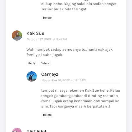
cukup hehe. Daging salai dia sedap sangat.
Terliur pulak bila teringat.
Delete
Kak Sue
October 27, 2022 at 9:41 PM
Wah nampak sedap semuanya tu.. nanti nak ajak
family pi cuba jugak..
Reply
Delete
Carneyz
November 16, 2022 at 12:19 PM
tempat ni saya rekemen Kak Sue hehe. Kalau
tengok gambar-gambar di dinding restoran,
ramai jugak orang kenamaan dah sampai ke
sini. Tapi harganya masih berpatutan :)
Delete
mamapp