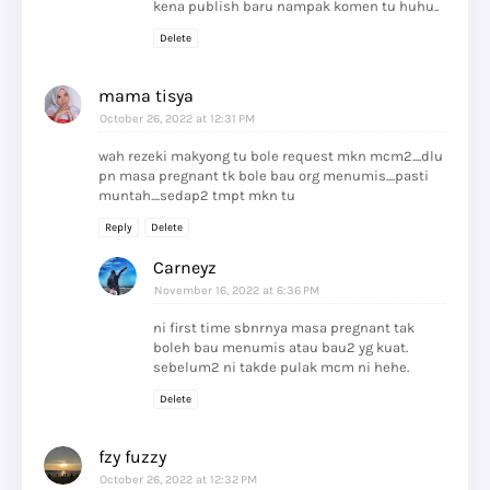
kena publish baru nampak komen tu huhu..
Delete
mama tisya
October 26, 2022 at 12:31 PM
wah rezeki makyong tu bole request mkn mcm2....dlu
pn masa pregnant tk bole bau org menumis....pasti
muntah....sedap2 tmpt mkn tu
Reply
Delete
Carneyz
November 16, 2022 at 6:36 PM
ni first time sbnrnya masa pregnant tak
boleh bau menumis atau bau2 yg kuat.
sebelum2 ni takde pulak mcm ni hehe.
Delete
fzy fuzzy
October 26, 2022 at 12:32 PM