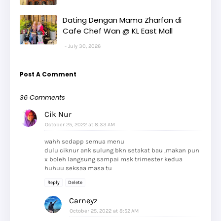
Dating Dengan Mama Zharfan di
Cafe Chef Wan @ KL East Mall
July 30, 2026
Post A Comment
36 Comments
Cik Nur
October 25, 2022 at 8:33 AM
wahh sedapp semua menu
dulu ciknur ank sulung bkn setakat bau ,makan pun
x boleh langsung sampai msk trimester kedua
huhuu seksaa masa tu
Reply
Delete
Carneyz
October 25, 2022 at 8:52 AM