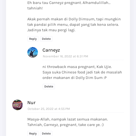
Eh baru tau Carneyz pregnant. Alhamdulillah…
tahniah!
Akak pernah makan di Dolly Dimsum, tapi mungkin
tak pandai pilih menu, dapat yang tak kena selera.
Jadinya tak mau pergi lagi.
Reply
Delete
Carneyz
November 16, 2022 at 6:31 PM
ni throwback masa pregnant, Kak Ujie.
Saya suka Chinese food jadi tak de masalah
order makanan di Dolly Dim Sum :P
Delete
Nur
October 25, 2022 at 4:55 PM
Masya-Allah, nampak lazat semua makanan.
Tahniah, Carneyz, pregnant, take care ye. :)
Reply
Delete