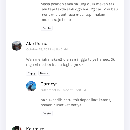
Masa peknen anak sulung dulu makan tak
lalu tapi takde alah dgn bau. Yg baru2 ni bau
menumis buat rasa mual tapi makan
berselera je hehe.
Delete
Ako Retna
October 25, 2022 at 11:40 AM
Wah meriah makan2 dia seminggu tu ye hehee... Ok
mgu ni makan busat lagi la ye 😜
Reply
Delete
Carneyz
November 16, 2022 at 12:20 PM
huhu... sedih betul tak dapat ikut korang
makan busat kat hat yai T_T
Delete
Kakmim