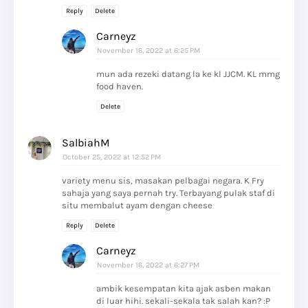
Reply
Delete
Carneyz
November 16, 2022 at 6:25 PM
mun ada rezeki datang la ke kl JJCM. KL mmg
food haven.
Delete
SalbiahM
October 25, 2022 at 12:52 PM
variety menu sis, masakan pelbagai negara. K Fry
sahaja yang saya pernah try. Terbayang pulak staf di
situ membalut ayam dengan cheese
Reply
Delete
Carneyz
November 16, 2022 at 6:27 PM
ambik kesempatan kita ajak asben makan
di luar hihi. sekali-sekala tak salah kan? :P