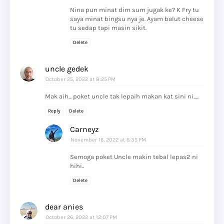
Nina pun minat dim sum jugak ke? K Fry tu
saya minat bingsu nya je. Ayam balut cheese
tu sedap tapi masin sikit.
Delete
uncle gedek
October 25, 2022 at 8:25 PM
Mak aih... poket uncle tak lepaih makan kat sini ni.....
Reply
Delete
Carneyz
November 16, 2022 at 6:35 PM
Semoga poket Uncle makin tebal lepas2 ni
hihi..
Delete
dear anies
October 26, 2022 at 12:07 PM