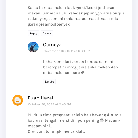
Kalau berdua makan lauk gerai/kedai jer..bosan
makan luar rebus ubi keledek jepun yg warna purple
tu..kenyang sampai malam..atau masak nasi+telur
goreng+sambalpenyek.
Reply
Delete
Carneyz
November 16, 2022 at 6:38 PM
haha kami dari zaman berdua sampai
berempat ni mmg jenis suka makan dan
cuba makanan baru :P
Delete
Puan Hazel
October 26, 2022 at 9:46 PM
PH dulu time pregnant, selain bau bawang ditumis,
bau nasi tengah mendidih pun pening 😅 Macam-
macam hihi...
Dim sum tu nmpk menariklah...