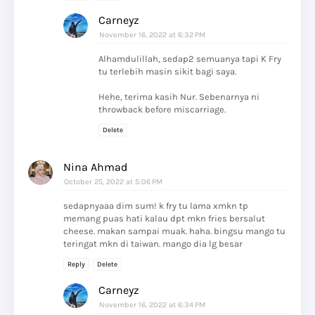
Carneyz
November 16, 2022 at 6:32 PM
Alhamdulillah, sedap2 semuanya tapi K Fry
tu terlebih masin sikit bagi saya.
Hehe, terima kasih Nur. Sebenarnya ni
throwback before miscarriage.
Delete
Nina Ahmad
October 25, 2022 at 5:06 PM
sedapnyaaa dim sum! k fry tu lama xmkn tp
memang puas hati kalau dpt mkn fries bersalut
cheese. makan sampai muak. haha. bingsu mango tu
teringat mkn di taiwan. mango dia lg besar
Reply
Delete
Carneyz
November 16, 2022 at 6:34 PM