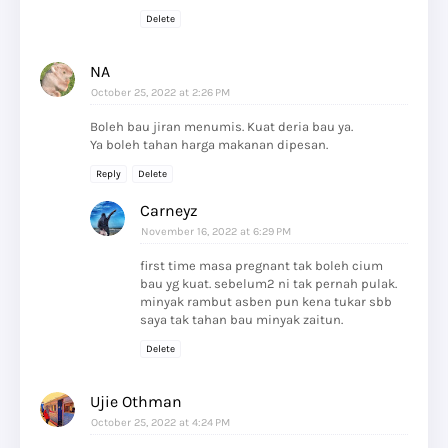
Delete
NA
October 25, 2022 at 2:26 PM
Boleh bau jiran menumis. Kuat deria bau ya.
Ya boleh tahan harga makanan dipesan.
Reply
Delete
Carneyz
November 16, 2022 at 6:29 PM
first time masa pregnant tak boleh cium
bau yg kuat. sebelum2 ni tak pernah pulak.
minyak rambut asben pun kena tukar sbb
saya tak tahan bau minyak zaitun.
Delete
Ujie Othman
October 25, 2022 at 4:24 PM