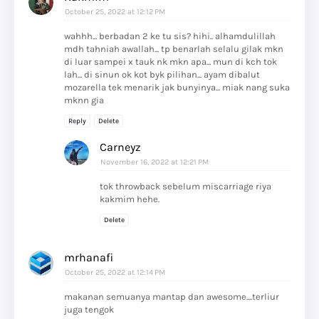
October 25, 2022 at 12:12 PM
wahhh... berbadan 2 ke tu sis? hihi.. alhamdulillah
mdh tahniah awallah... tp benarlah selalu gilak mkn
di luar sampei x tauk nk mkn apa... mun di kch tok
lah... di sinun ok kot byk pilihan... ayam dibalut
mozarella tek menarik jak bunyinya... miak nang suka
mknn gia
Reply
Delete
Carneyz
November 16, 2022 at 12:21 PM
tok throwback sebelum miscarriage riya
kakmim hehe.
Delete
mrhanafi
October 25, 2022 at 12:14 PM
makanan semuanya mantap dan awesome....terliur
juga tengok