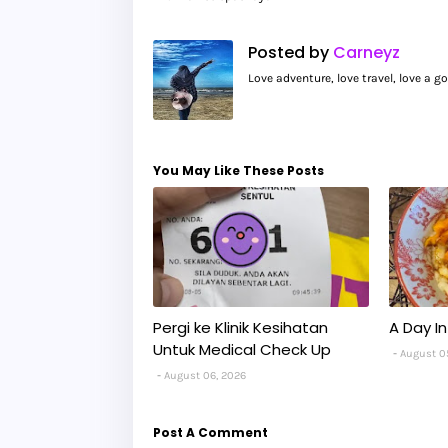
Posted by
Carneyz
Love adventure, love travel, love a 
You May Like These Posts
Pergi ke Klinik Kesihatan
A Day In 
Untuk Medical Check Up
August 0
August 06, 2026
Post A Comment