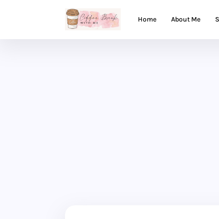
Home
About Me
S