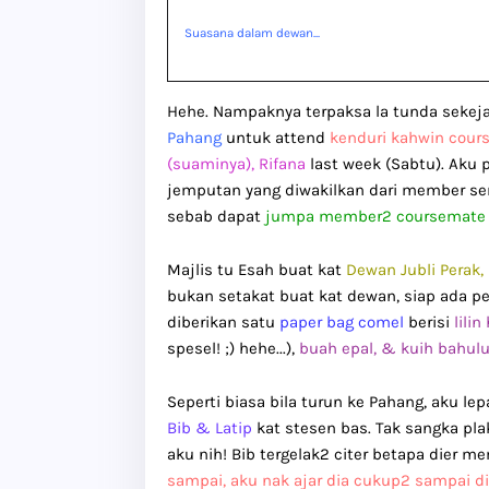
Suasana dalam dewan...
Hehe. Nampaknya terpaksa la tunda sekejap
Pahang
untuk attend
kenduri kahwin cour
(suaminya), Rifana
last week (Sabtu). Aku
jemputan yang diwakilkan dari member ser
sebab dapat
jumpa member2 coursemate 
Majlis tu Esah buat kat
Dewan Jubli Perak,
bukan setakat buat kat dewan, siap ada pe
diberikan satu
paper bag comel
berisi
lili
spesel! ;) hehe...),
buah epal, & kuih bahul
Seperti biasa bila turun ke Pahang, aku le
Bib & Latip
kat stesen bas. Tak sangka pl
aku nih! Bib tergelak2 citer betapa dier 
sampai, aku nak ajar dia cukup2 sampai die