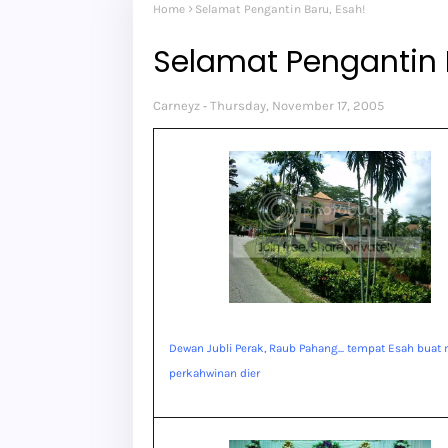
Home
Selamat Pengantin Baru, Esah!
Selamat Pengantin 
Carneyz
Thursday, November 17, 2005
Dewan Jubli Perak, Raub Pahang... tempat Esah buat 
perkahwinan dier