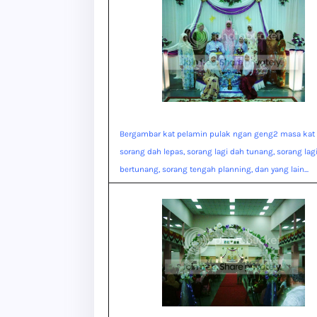
Bergambar kat pelamin pulak ngan geng2 masa kat U
sorang dah lepas, sorang lagi dah tunang, sorang lag
bertunang, sorang tengah planning, dan yang lain...