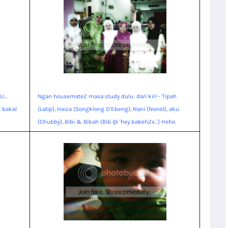
...
Ngan housemate2 masa study dulu: dari kiri - Tipah
i bakal
(Latip), Haiza (Songklong D'Ebeng), Nani (Nonet), aku
(Chubby), Bibi & Bibah (Bib @ 'hey babeh2x..') Hehe.