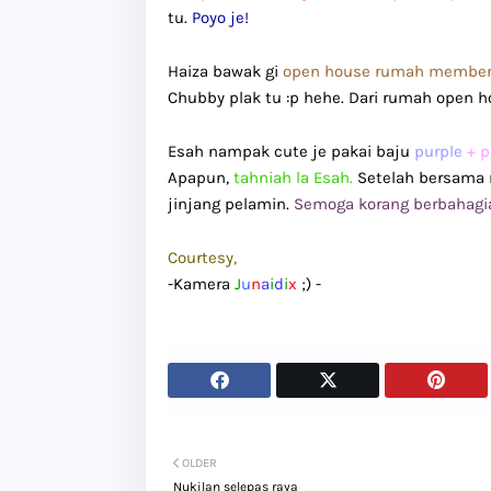
tu.
Poyo je!
Haiza bawak gi
open house rumah member 
Chubby plak tu :p hehe. Dari rumah open h
Esah nampak cute je pakai baju
purple
+ p
Apapun,
tahniah la Esah.
Setelah bersama 
jinjang pelamin.
Semoga korang berbahagia 
Courtesy,
-Kamera
J
u
n
a
i
d
i
x
;) -
OLDER
Nukilan selepas raya