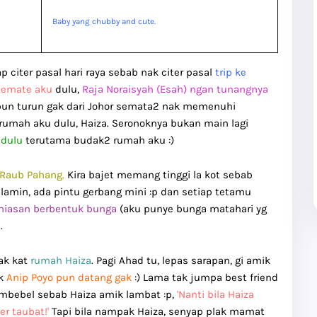
Baby yang chubby and cute.
 citer pasal hari raya sebab nak citer pasal
trip ke
semate aku
dulu,
Raja Noraisyah (Esah) ngan tunangnya
 pun turun gak dari Johor semata2 nak memenuhi
umah aku dulu, Haiza. Seronoknya bukan main lagi
dulu
terutama budak2 rumah aku :)
 Raub Pahang.
Kira bajet memang tinggi la kot sebab
lamin, ada pintu gerbang mini :p dan setiap tetamu
n hiasan berbentuk bunga
(aku punye bunga matahari yg
u
.
pak kat
rumah Haiza
. Pagi Ahad tu, lepas sarapan, gi amik
ak
Anip Poyo pun datang gak
:) Lama tak jumpa best friend
membebel sebab Haiza amik lambat :p,
'Nanti bila Haiza
r taubat!'
Tapi bila nampak Haiza, senyap plak mamat