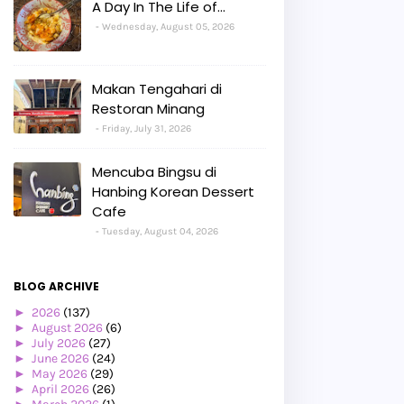
A Day In The Life of...
Wednesday, August 05, 2026
Makan Tengahari di
Restoran Minang
Friday, July 31, 2026
Mencuba Bingsu di
Hanbing Korean Dessert
Cafe
Tuesday, August 04, 2026
BLOG ARCHIVE
►
2026
(137)
►
August 2026
(6)
►
July 2026
(27)
►
June 2026
(24)
►
May 2026
(29)
►
April 2026
(26)