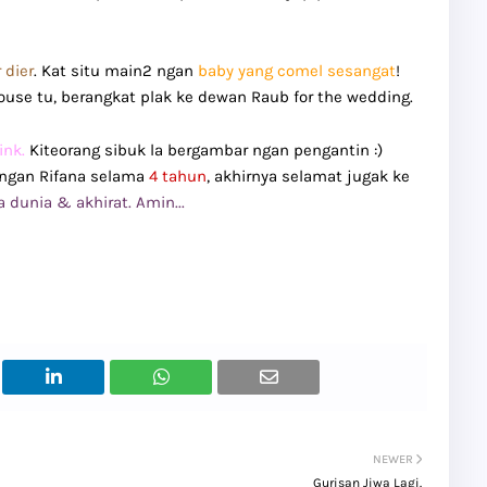
dier
. Kat situ main2 ngan
baby yang comel sesangat
!
ouse tu, berangkat plak ke dewan Raub for the wedding.
ink.
Kiteorang sibuk la bergambar ngan pengantin :)
ngan Rifana selama
4 tahun
, akhirnya selamat jugak ke
dunia & akhirat. Amin...
NEWER
Gurisan Jiwa Lagi.