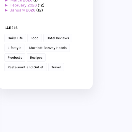
►
March 2026
(1)
►
February 2026
(12)
►
January 2026
(12)
►
2025
(119)
►
December 2025
(17)
►
November 2025
(20)
LABELS
►
October 2025
(25)
►
September 2025
(20)
Daily Life
Food
Hotel Reviews
►
August 2025
(8)
►
July 2025
(6)
Lifestyle
Marriott Bonvoy Hotels
►
May 2025
(12)
►
April 2025
(2)
Products
Recipes
►
February 2025
(1)
►
January 2025
(8)
Restaurant and Outlet
Travel
►
2024
(201)
►
November 2024
(2)
►
October 2024
(19)
►
September 2024
(34)
►
August 2024
(29)
►
July 2024
(31)
►
June 2024
(22)
►
May 2024
(29)
►
April 2024
(17)
►
March 2024
(1)
►
February 2024
(3)
►
January 2024
(14)
►
2023
(365)