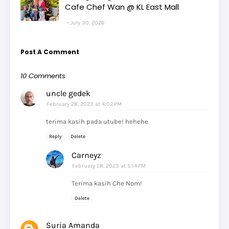
Cafe Chef Wan @ KL East Mall
July 30, 2026
Post A Comment
10 Comments
uncle gedek
February 28, 2023 at 4:02 PM
terima kasih pada utube! hehehe
Reply
Delete
Carneyz
February 28, 2023 at 5:14 PM
Terima kasih Che Nom!
Delete
Suria Amanda