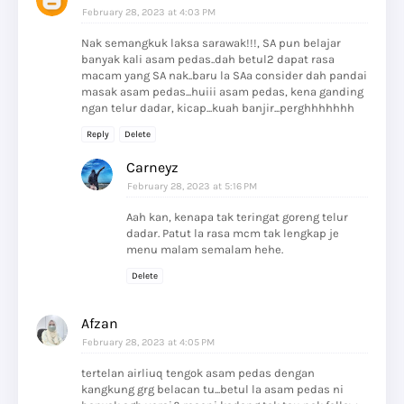
February 28, 2023 at 4:03 PM
Nak semangkuk laksa sarawak!!!, SA pun belajar
banyak kali asam pedas..dah betul2 dapat rasa
macam yang SA nak..baru la SAa consider dah pandai
masak asam pedas...huiii asam pedas, kena ganding
ngan telur dadar, kicap...kuah banjir...perghhhhhhh
Reply
Delete
Carneyz
February 28, 2023 at 5:16 PM
Aah kan, kenapa tak teringat goreng telur
dadar. Patut la rasa mcm tak lengkap je
menu malam semalam hehe.
Delete
Afzan
February 28, 2023 at 4:05 PM
tertelan airliuq tengok asam pedas dengan
kangkung grg belacan tu...betul la asam pedas ni