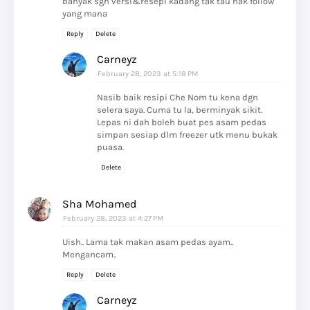
banyak sgh versi&resepi kadang tak tau nak follow
yang mana
Reply
Delete
Carneyz
February 28, 2023 at 5:18 PM
Nasib baik resipi Che Nom tu kena dgn
selera saya. Cuma tu la, berminyak sikit.
Lepas ni dah boleh buat pes asam pedas
simpan sesiap dlm freezer utk menu bukak
puasa.
Delete
Sha Mohamed
February 28, 2023 at 4:27 PM
Uish.. Lama tak makan asam pedas ayam..
Mengancam..
Reply
Delete
Carneyz