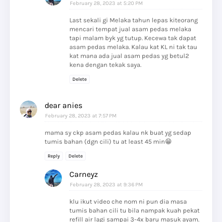
February 28, 2023 at 5:20 PM
Last sekali gi Melaka tahun lepas kiteorang
mencari tempat jual asam pedas melaka
tapi malam byk yg tutup. Kecewa tak dapat
asam pedas melaka. Kalau kat KL ni tak tau
kat mana ada jual asam pedas yg betul2
kena dengan tekak saya.
Delete
dear anies
February 28, 2023 at 7:57 PM
mama sy ckp asam pedas kalau nk buat yg sedap
tumis bahan (dgn cili) tu at least 45 min😁
Reply
Delete
Carneyz
February 28, 2023 at 9:36 PM
klu ikut video che nom ni pun dia masa
tumis bahan cili tu bila nampak kuah pekat
refill air lagi sampai 3-4x baru masuk ayam.