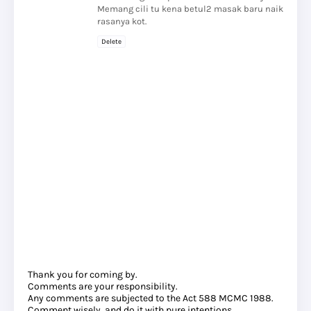
Memang cili tu kena betul2 masak baru naik
rasanya kot.
Delete
Thank you for coming by.
Comments are your responsibility.
Any comments are subjected to the Act 588 MCMC 1988.
Comment wisely, and do it with pure intentions.