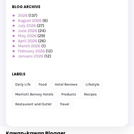
BLOG ARCHIVE
►
2026
(137)
►
August 2026
(6)
►
July 2026
(27)
►
June 2026
(24)
►
May 2026
(29)
►
April 2026
(26)
►
March 2026
(1)
►
February 2026
(12)
►
January 2026
(12)
►
2025
(119)
►
December 2025
(17)
►
November 2025
(20)
LABELS
►
October 2025
(25)
►
September 2025
(20)
Daily Life
Food
Hotel Reviews
Lifestyle
►
August 2025
(8)
►
July 2025
(6)
Marriott Bonvoy Hotels
Products
Recipes
►
May 2025
(12)
►
April 2025
(2)
Restaurant and Outlet
Travel
►
February 2025
(1)
►
January 2025
(8)
►
2024
(201)
►
November 2024
(2)
►
October 2024
(19)
Kawan-kawan Blogger
►
September 2024
(34)