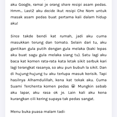
aku Google, ramai je orang
share
resipi asam pedas.
Hmm… Last2 aku
decide
ikut resipi Che Nom untuk
masak asam pedas buat pertama kali dalam hidup
aku!
Since
takde bendi kat rumah, jadi aku cuma
masukkan terung dan tomato. Selain dari tu, aku
gantikan gula putih dengan gula melaka (baki lepas
aku buat sagu gula melaka siang tu). Satu lagi aku
baca kat komen rata-rata kata letak sikit serbuk kari
lagi terangkat rasanya, so aku pun bubuh la sikit. Dan
di hujung-hujung tu aku terlupa masuk kerisik. Tapi
hasilnya Alhamdulillah, kena kat tekak aku. Cuma
Suami Terchenta komen pedas 😬 Mungkin sebab
aku lapar, aku rasa ok je. Lain kali aku kena
kurangkan cili kering supaya tak pedas sangat.
Menu buka puasa malam tadi: