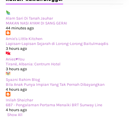
►
August 2024
(29)
►
July 2024
(31)
►
June 2024
(22)
►
May 2024
(29)
Alam Sari Di Tanah Jauhar
►
April 2024
(17)
MAKAN NASI AYAM DI SANG GERAI
►
March 2024
(1)
44 minutes ago
►
February 2024
(3)
►
January 2024
(14)
Amie's Little Kitchen
▼
2023
(365)
Lapisan-Lapisan Sejarah di Lorong-Lorong Baitulmaqdis
►
December 2023
(10)
3 hours ago
►
November 2023
(19)
►
October 2023
(41)
Anies♥You
►
September 2023
(40)
Tiranë, Albania: Centrum Hotel
►
August 2023
(33)
3 hours ago
►
July 2023
(37)
►
June 2023
(42)
Syazni Rahim Blog
►
May 2023
(37)
Bila Anak Punya Impian Yang Tak Pernah Dibayangkan
►
April 2023
(23)
4 hours ago
►
March 2023
(34)
▼
February 2023
(33)
Inilah Shaizhar
La gourmet® Hydration Bottle Giveaway by anies
687 - Pengalaman Pertama Menaiki BRT Sunway Line
Pertama Kali Masak Asam Pedas Tengok YouTube
4 hours ago
Bila Mak Kaki Bunga…
Show All
Tiba-tiba Teringin Makan Shawarma!
Bawak Louis Main di C-A-T Playground Sunway Putra
Review Movie: The Womb (Netflix)