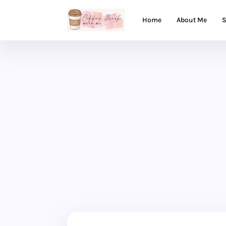
Home
About Me
S