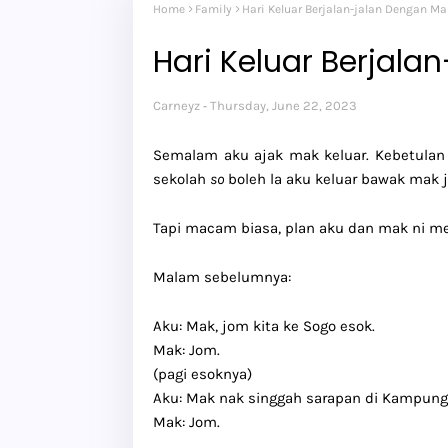
Home
Family
Hari Keluar Berjalan-jalan Dengan M
Hari Keluar Berjala
Carneyz
Thursday, June 22, 2023
Semalam aku ajak mak keluar. Kebetulan 
sekolah
so
boleh la aku keluar bawak mak ja
Tapi macam biasa, plan aku dan mak ni mem
Malam sebelumnya:
Aku: Mak, jom kita ke Sogo esok.
Mak: Jom.
(pagi esoknya)
Aku: Mak nak singgah sarapan di Kampung
Mak: Jom.