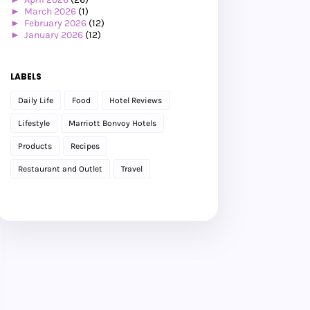
►
March 2026
(1)
►
February 2026
(12)
►
January 2026
(12)
►
2025
(119)
►
December 2025
(17)
►
November 2025
(20)
LABELS
►
October 2025
(25)
►
September 2025
(20)
Daily Life
Food
Hotel Reviews
►
August 2025
(8)
►
July 2025
(6)
Lifestyle
Marriott Bonvoy Hotels
►
May 2025
(12)
►
April 2025
(2)
Products
Recipes
►
February 2025
(1)
►
January 2025
(8)
Restaurant and Outlet
Travel
►
2024
(201)
►
November 2024
(2)
►
October 2024
(19)
►
September 2024
(34)
►
August 2024
(29)
►
July 2024
(31)
►
June 2024
(22)
►
May 2024
(29)
►
April 2024
(17)
►
March 2024
(1)
►
February 2024
(3)
►
January 2024
(14)