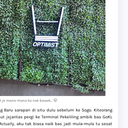
t je mana-mana ko nak bawak...' 🤭
Baru sarapan di situ dulu sebelum ke Sogo. Kiteorang
ut jejantas pergi ke Terminal Pekeliling ambik bas GoKL
Actually
, aku tak biasa naik bas jadi mula-mula tu sesat