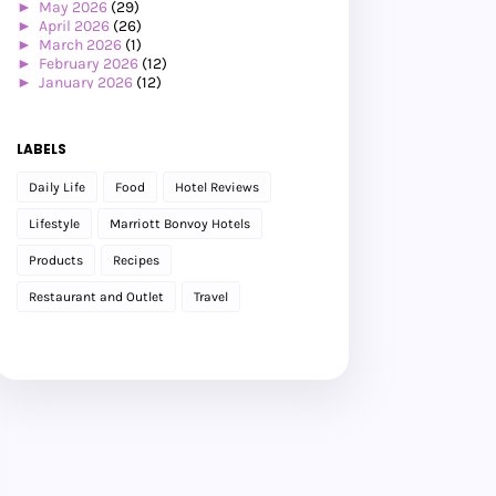
►
May 2026
(29)
►
April 2026
(26)
►
March 2026
(1)
►
February 2026
(12)
►
January 2026
(12)
►
2025
(119)
►
December 2025
(17)
►
November 2025
(20)
LABELS
►
October 2025
(25)
►
September 2025
(20)
Daily Life
Food
Hotel Reviews
►
August 2025
(8)
►
July 2025
(6)
Lifestyle
Marriott Bonvoy Hotels
►
May 2025
(12)
►
April 2025
(2)
Products
Recipes
►
February 2025
(1)
►
January 2025
(8)
Restaurant and Outlet
Travel
►
2024
(201)
►
November 2024
(2)
►
October 2024
(19)
►
September 2024
(34)
►
August 2024
(29)
►
July 2024
(31)
►
June 2024
(22)
►
May 2024
(29)
►
April 2024
(17)
►
March 2024
(1)