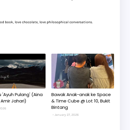
good book, love chocolate, love philosophical conversations.
gu 'Ayuh Pulang' (Aina
Bawak Anak-anak ke Space
 Amir Jahari)
& Time Cube @ Lot 10, Bukit
Bintang
2026
January 27, 2026