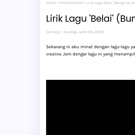
Home
Entertainment
Lirik Lagu 'Belai' (Bunga & A
Lirik Lagu 'Belai' (
Carneyz
Sunday, June 04, 2023
Sekarang ni aku minat dengan lagu-lagu yan
creative.
Jom dengar lagu ni yang menampilkan