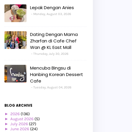
Lepak Dengan Anies
Monday, August 03, 2026
Dating Dengan Mama
Zharfan di Cafe Chef
Wan @ KL East Mall
Thursday, July 30, 2026
Mencuba Bingsu di
Hanbing Korean Dessert
Cafe
Tuesday, August 04, 2026
BLOG ARCHIVE
►
2026
(136)
►
August 2026
(5)
►
July 2026
(27)
►
June 2026
(24)