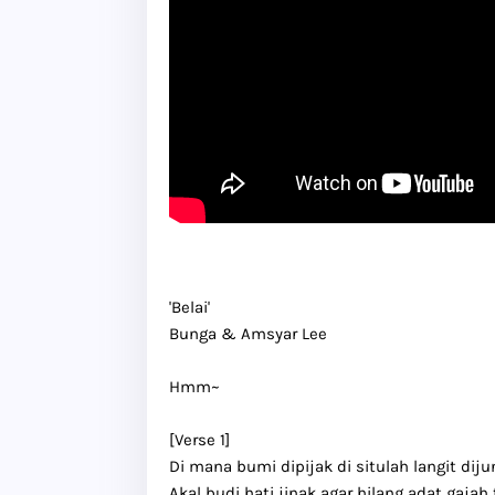
'Belai'
Bunga & Amsyar Lee
Hmm~
[Verse 1]
Di mana bumi dipijak di situlah langit dij
Akal budi hati jinak agar hilang adat gajah