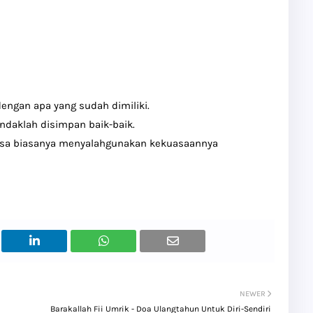
dengan apa yang sudah dimiliki.
endaklah disimpan baik-baik.
asa biasanya menyalahgunakan kekua­saan­nya
NEWER
Barakallah Fii Umrik - Doa Ulangtahun Untuk Diri-Sendiri