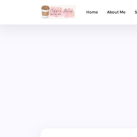
Home
About Me
S