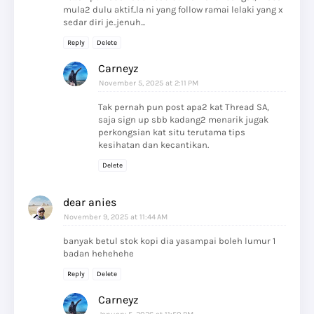
mula2 dulu aktif..la ni yang follow ramai lelaki yang x
sedar diri je..jenuh...
Reply
Delete
Carneyz
November 5, 2025 at 2:11 PM
Tak pernah pun post apa2 kat Thread SA,
saja sign up sbb kadang2 menarik jugak
perkongsian kat situ terutama tips
kesihatan dan kecantikan.
Delete
dear anies
November 9, 2025 at 11:44 AM
banyak betul stok kopi dia yasampai boleh lumur 1
badan hehehehe
Reply
Delete
Carneyz