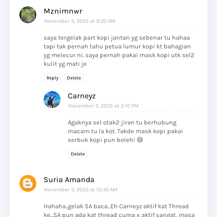
Mznimnwr
November 5, 2025 at 9:20 AM
saya tergelak part kopi jantan yg sebenar tu hahaa
tapi tak pernah tahu petua lumur kopi kt bahagian
yg melecur ni. saya pernah pakai mask kopi utk sel2
kulit yg mati je
Reply
Delete
Carneyz
November 5, 2025 at 2:10 PM
Agaknya sel otak2 jiran tu berhubung
macam tu la kot. Takde mask kopi pakai
serbuk kopi pun boleh! 😅
Delete
Suria Amanda
November 5, 2025 at 10:45 AM
Hahaha..gelak SA baca...Eh Carneyz aktif kat Thread
ke...SA pun ada kat thread cuma x aktif sangat, masa