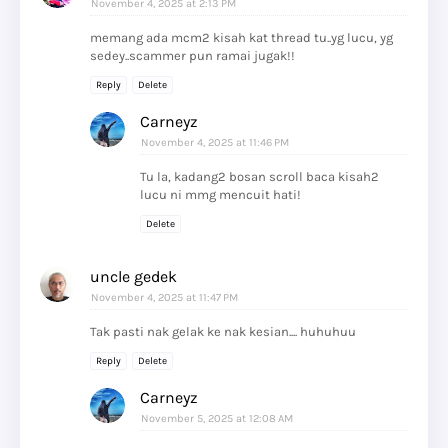
November 4, 2025 at 2:13 PM
memang ada mcm2 kisah kat thread tu..yg lucu, yg
sedey..scammer pun ramai jugak!!
Reply
Delete
Carneyz
November 4, 2025 at 11:46 PM
Tu la, kadang2 bosan scroll baca kisah2
lucu ni mmg mencuit hati!
Delete
uncle gedek
November 4, 2025 at 11:47 PM
Tak pasti nak gelak ke nak kesian.... huhuhuu
Reply
Delete
Carneyz
November 5, 2025 at 12:08 AM