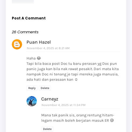
Post A Comment
26 Comments
Puan Hazel
November 4, 2025 at 8:21 AM
Haha 😂
Tapi bila baca post Doc tu baru perasan yg Doc pun
panic juga kan bila nak rawat pesakit. Dari mata kita
nampak Doc ni tenang je tapi mereka juga manusia,
ada hati dan perasaan kan ☺️
Reply
Delete
Carneyz
November 4, 2025 at 11:34 PM
Mana tak panik sis, orang rentung hitam-
legam masih boleh berjalan masuk ER 😅
Delete