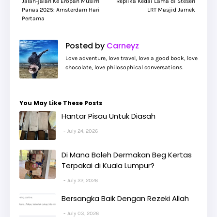
Jalan-jalan Ke Eropah Musim
Replika Kedai Lama di Stesen
Panas 2025: Amsterdam Hari
LRT Masjid Jamek
Pertama
Posted by
Carneyz
Love adventure, love travel, love a good book, love
chocolate, love philosophical conversations.
You May Like These Posts
Hantar Pisau Untuk Diasah
July 24, 2026
Di Mana Boleh Dermakan Beg Kertas
Terpakai di Kuala Lumpur?
July 22, 2026
Bersangka Baik Dengan Rezeki Allah
July 03, 2026