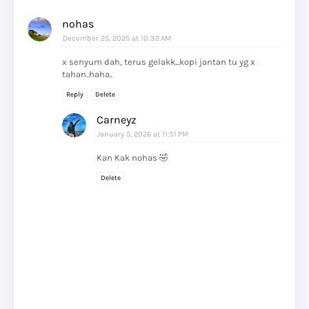
nohas
December 25, 2025 at 10:32 AM
x senyum dah, terus gelakk...kopi jantan tu yg x
tahan..haha..
Reply
Delete
Carneyz
January 5, 2026 at 11:51 PM
Kan Kak nohas 🤣
Delete