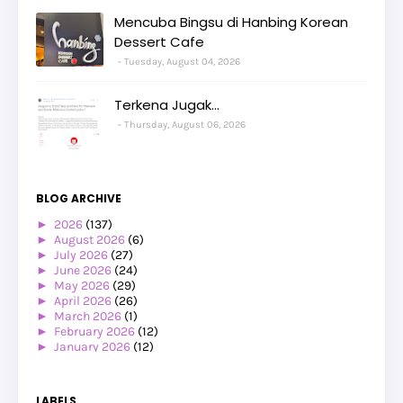
Mencuba Bingsu di Hanbing Korean
Dessert Cafe
Tuesday, August 04, 2026
Terkena Jugak...
Thursday, August 06, 2026
BLOG ARCHIVE
►
2026
(137)
►
August 2026
(6)
►
July 2026
(27)
►
June 2026
(24)
►
May 2026
(29)
►
April 2026
(26)
►
March 2026
(1)
►
February 2026
(12)
►
January 2026
(12)
▼
2025
(119)
►
December 2025
(17)
▼
November 2025
(20)
LABELS