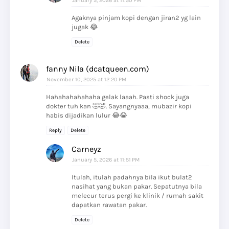
January 5, 2026 at 11:50 PM
Agaknya pinjam kopi dengan jiran2 yg lain
jugak 😂
Delete
fanny Nila (dcatqueen.com)
November 10, 2025 at 12:20 PM
Hahahahahahaha gelak laaah. Pasti shock juga
dokter tuh kan 🤣🤣. Sayangnyaaa, mubazir kopi
habis dijadikan lulur 😂😂
Reply
Delete
Carneyz
January 5, 2026 at 11:51 PM
Itulah, itulah padahnya bila ikut bulat2
nasihat yang bukan pakar. Sepatutnya bila
melecur terus pergi ke klinik / rumah sakit
dapatkan rawatan pakar.
Delete