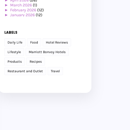
►
April 2026
(26)
►
March 2026
(1)
►
February 2026
(12)
►
January 2026
(12)
▼
2025
(119)
▼
December 2025
(17)
Jalan-jalan Ke Eropah Musim Panas 2025:
LABELS
Amsterdam ...
Beli Power Bank Comel
Daily Life
Food
Hotel Reviews
Jalan-jalan Ke Eropah Musim Panas 2025:
Amsterdam ...
Lifestyle
Marriott Bonvoy Hotels
Makan Malam @ Wagyu & Rice Dengan BFF
Hadiah Ulangtahun Perkahwinan ke-19
Products
Recipes
Jalan-jalan Ke Eropah Musim Panas 2025:
Jalan-jala...
Restaurant and Outlet
Travel
Program Cuti Sekolah Anjuran Microsoft,
Canva & Ap...
Pengalaman Membuat Ujian Saringan
Kesihatan di Kli...
Menginap di Raia Hotel & Convention
Centre
Pengalaman Menginap di Hotel Pullman
Kuching
Jalan-Jalan Kuching (Part 3)
There Are Times When I Like Solitude.
Jalan-Jalan Kuching (Part 2)
Jalan-jalan Kuching (Part 1)