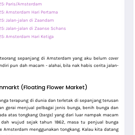
25: Paris/Amsterdam
25: Amsterdam Hari Pertama
5: Jalan-jalan di Zaandam
5: Jalan-jalan di Zaanse Schans
25: Amsterdam Hari Ketig
a
i kiteorang sepanjang di Amsterdam yang aku belum
cover
diri pun dah macam - alahai, bila nak habis cerita jalan-
menmarkt (Floating Flower Market)
nga terapung di dunia dan terletak di sepanjang terusan
tan gerai menjual pelbagai jenis bunga, benih bunga dan
rada atas tongkang (
barge)
yang dari luar nampak macam
ni dah wujud sejak tahun 1862, masa tu penjual bunga
e Amsterdam menggunakan tongkang. Kalau kita datang