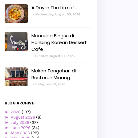
A Day In The Life of...
Wednesday, August 05, 2026
Mencuba Bingsu di
Hanbing Korean Dessert
Cafe
Tuesday, August 04, 2026
Makan Tengahari di
Restoran Minang
Friday, July 31, 2026
BLOG ARCHIVE
►
2026
(137)
►
August 2026
(6)
►
July 2026
(27)
►
June 2026
(24)
►
May 2026
(29)