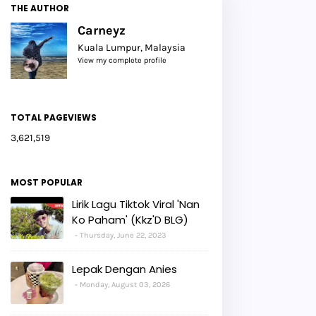
THE AUTHOR
Carneyz
Kuala Lumpur, Malaysia
View my complete profile
TOTAL PAGEVIEWS
3,621,519
MOST POPULAR
Lirik Lagu Tiktok Viral 'Nan
Ko Paham' (Kkz'D BLG)
Thursday, June 22, 2023
Lepak Dengan Anies
Monday, August 03, 2026