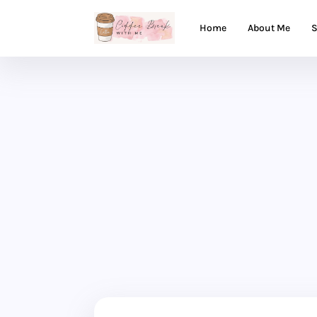
Home
About Me
S