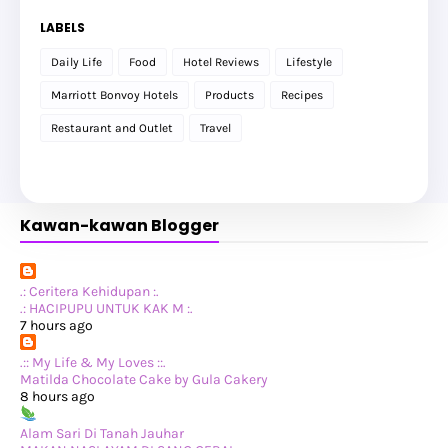
►
December 2025
(17)
►
November 2025
(20)
LABELS
►
October 2025
(25)
►
September 2025
(20)
Daily Life
Food
Hotel Reviews
Lifestyle
►
August 2025
(8)
►
July 2025
(6)
Marriott Bonvoy Hotels
Products
Recipes
►
May 2025
(12)
►
April 2025
(2)
Restaurant and Outlet
Travel
►
February 2025
(1)
►
January 2025
(8)
►
2024
(201)
►
November 2024
(2)
►
October 2024
(19)
Kawan-kawan Blogger
►
September 2024
(34)
►
August 2024
(29)
►
July 2024
(31)
►
June 2024
(22)
►
May 2024
(29)
.: Ceritera Kehidupan :.
►
April 2024
(17)
.: HACIPUPU UNTUK KAK M :.
►
March 2024
(1)
7 hours ago
►
February 2024
(3)
►
January 2024
(14)
.:: My Life & My Loves ::.
▼
2023
(365)
Matilda Chocolate Cake by Gula Cakery
►
December 2023
(10)
8 hours ago
►
November 2023
(19)
▼
October 2023
(41)
Alam Sari Di Tanah Jauhar
Salam Jumaat - Surah Ibrahim