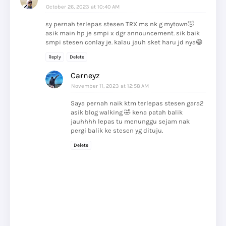
October 26, 2023 at 10:40 AM
sy pernah terlepas stesen TRX ms nk g mytown🤣
asik main hp je smpi x dgr announcement. sik baik
smpi stesen conlay je. kalau jauh sket haru jd nya😁
Reply
Delete
Carneyz
November 11, 2023 at 12:58 AM
Saya pernah naik ktm terlepas stesen gara2
asik blog walking 🤣 kena patah balik
jauhhhh lepas tu menunggu sejam nak
pergi balik ke stesen yg dituju.
Delete