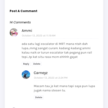
Post A Comment
14 Comments
Ammi
October 13, 2023 at 11:19 AM
ada satu lagi escalator di MRT mana ntah dah
lupa...mmg sangat curam. kadang-kadang ammi
kalau naik or turun escalator tak pegang pun rail
tepi...tp kat situ rasa mcm ehhhh gayat
Reply
Delete
Carneyz
October 13, 2023 at 2:24 PM
Macam tau je kat mana tapi saya pun lupa
jugak nama stesen tu.
Delete