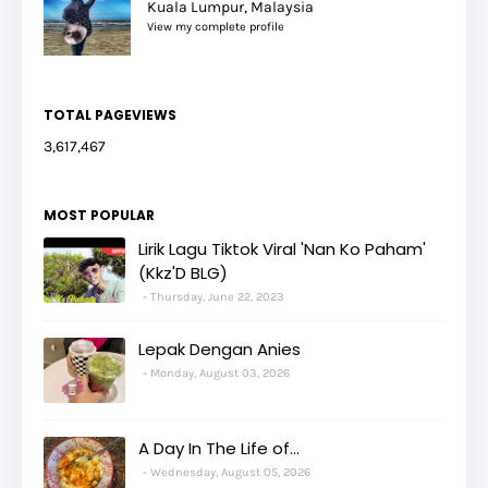
Kuala Lumpur, Malaysia
View my complete profile
TOTAL PAGEVIEWS
3,617,467
MOST POPULAR
Lirik Lagu Tiktok Viral 'Nan Ko Paham'
(Kkz'D BLG)
Thursday, June 22, 2023
Lepak Dengan Anies
Monday, August 03, 2026
A Day In The Life of...
Wednesday, August 05, 2026