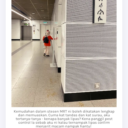
Kemudahan dalam stesen MRT ni boleh dikatakan lengkap
dan memuaskan. Cuma kat tandas dan kat surau, aku
tertanya-tanya - kenapa banyak lipas? Kena panggil pest
control la sebab aku ni kalau ternampak lipas
confirm
menjerit macam nampak hantu!