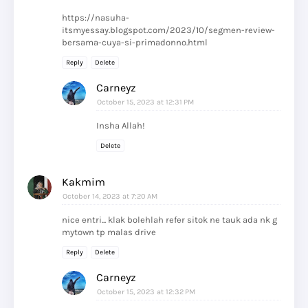
https://nasuha-
itsmyessay.blogspot.com/2023/10/segmen-review-
bersama-cuya-si-primadonno.html
Reply
Delete
Carneyz
October 15, 2023 at 12:31 PM
Insha Allah!
Delete
Kakmim
October 14, 2023 at 7:20 AM
nice entri... klak bolehlah refer sitok ne tauk ada nk g
mytown tp malas drive
Reply
Delete
Carneyz
October 15, 2023 at 12:32 PM