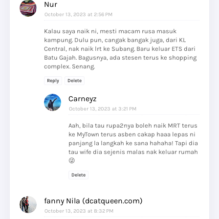
Nur
October 13, 2023 at 2:56 PM
Kalau saya naik ni, mesti macam rusa masuk
kampung. Dulu pun, cangak bangak juga, dari KL
Central, nak naik lrt ke Subang. Baru keluar ETS dari
Batu Gajah. Bagusnya, ada stesen terus ke shopping
complex. Senang.
Reply
Delete
Carneyz
October 13, 2023 at 3:21 PM
Aah, bila tau rupa2nya boleh naik MRT terus
ke MyTown terus asben cakap haaa lepas ni
panjang la langkah ke sana hahaha! Tapi dia
tau wife dia sejenis malas nak keluar rumah
😜
Delete
fanny Nila (dcatqueen.com)
October 13, 2023 at 8:32 PM