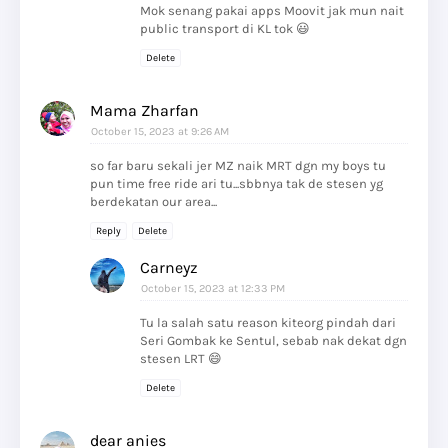
Mok senang pakai apps Moovit jak mun nait
public transport di KL tok 😃
Delete
Mama Zharfan
October 15, 2023 at 9:26 AM
so far baru sekali jer MZ naik MRT dgn my boys tu
pun time free ride ari tu...sbbnya tak de stesen yg
berdekatan our area...
Reply
Delete
Carneyz
October 15, 2023 at 12:33 PM
Tu la salah satu reason kiteorg pindah dari
Seri Gombak ke Sentul, sebab nak dekat dgn
stesen LRT 😄
Delete
dear anies