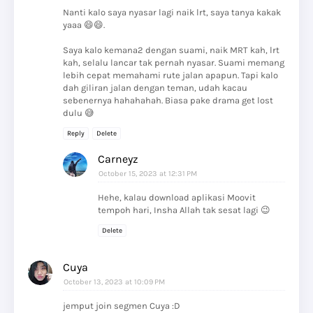
Nanti kalo saya nyasar lagi naik lrt, saya tanya kakak
yaaa 😄😄.
Saya kalo kemana2 dengan suami, naik MRT kah, lrt
kah, selalu lancar tak pernah nyasar. Suami memang
lebih cepat memahami rute jalan apapun. Tapi kalo
dah giliran jalan dengan teman, udah kacau
sebenernya hahahahah. Biasa pake drama get lost
dulu 😅
Reply
Delete
Carneyz
October 15, 2023 at 12:31 PM
Hehe, kalau download aplikasi Moovit
tempoh hari, Insha Allah tak sesat lagi 😉
Delete
Cuya
October 13, 2023 at 10:09 PM
jemput join segmen Cuya :D