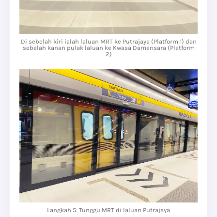
Di sebelah kiri ialah laluan MRT ke Putrajaya (Platform 1) dan
sebelah kanan pulak laluan ke Kwasa Damansara (Platform
2)
Langkah 5: Tunggu MRT di laluan Putrajaya