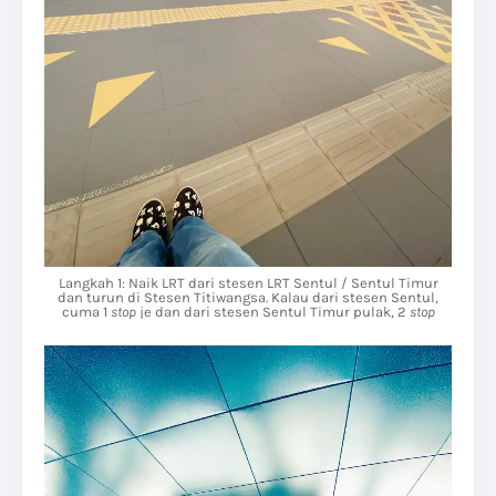
Langkah 1: Naik LRT dari stesen LRT Sentul / Sentul Timur
dan turun di Stesen Titiwangsa. Kalau dari stesen Sentul,
cuma 1
stop
je dan dari stesen Sentul Timur pulak, 2
stop