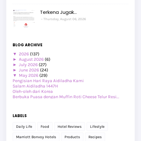
Terkena Jugak...
Thursday, August 06, 2026
BLOG ARCHIVE
▼
2026
(137)
►
August 2026
(6)
►
July 2026
(27)
►
June 2026
(24)
▼
May 2026
(29)
Pengisian Hari Raya Aidiladha Kami
Salam Aidiladha 1447H
Oleh-oleh dari Korea
Berbuka Puasa dengan Muffin Roti Cheese Telur Resi...
Teman Anak-anak dan BFF Keluar Berjalan-jalan
Bawak Anak-anak Lunch di Chef Kecik @ Tuah 1895
Mothers' Day Edisi Bersama Keluarga
LABELS
Mothers' Day Edisi Dengan Kawan-kawan
Majlis Anugerah Kecemerlangan Akademik (MAKA)
Daily Life
Food
Hotel Reviews
Lifestyle
Makan di Sunway Putra dan Menang Voucher
Terjebak dari blog Kakmim
Marriott Bonvoy Hotels
Products
Recipes
Repair luggage di Samsonite Repair & Service Centre