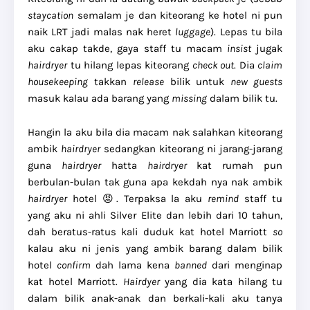
staycation
semalam je dan kiteorang ke hotel ni pun
naik LRT jadi malas nak heret
luggage
). Lepas tu bila
aku cakap takde, gaya staff tu macam
insist
jugak
hairdryer
tu hilang lepas kiteorang
check out
. Dia
claim
housekeeping
takkan
release
bilik untuk
new guests
masuk kalau ada barang yang
missing
dalam bilik tu.
Hangin la aku bila dia macam nak salahkan kiteorang
ambik
hairdryer
sedangkan kiteorang ni jarang-jarang
guna
hairdryer
hatta
hairdryer
kat rumah pun
berbulan-bulan tak guna apa kekdah nya nak ambik
hairdryer
hotel 😡. Terpaksa la aku
remind
staff tu
yang aku ni ahli Silver Elite dan lebih dari 10 tahun,
dah beratus-ratus kali duduk kat hotel Marriott
so
kalau aku ni jenis yang ambik barang dalam bilik
hotel
confirm
dah lama kena
banned
dari menginap
kat hotel Marriott.
Hairdyer
yang dia kata hilang tu
dalam bilik anak-anak dan berkali-kali aku tanya