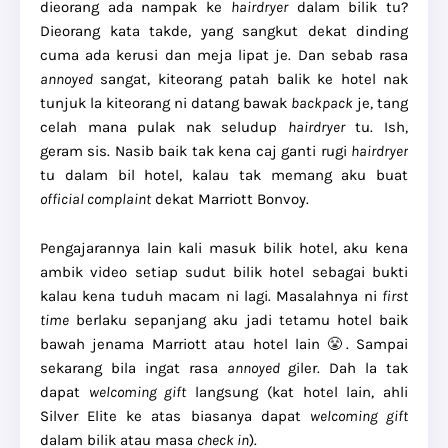
dieorang ada nampak ke
hairdryer
dalam bilik tu?
Dieorang kata takde, yang sangkut dekat dinding
cuma ada kerusi dan meja lipat je. Dan sebab rasa
annoyed
sangat, kiteorang patah balik ke hotel nak
tunjuk la kiteorang ni datang bawak
backpack
je, tang
celah mana pulak nak seludup
hairdryer
tu. Ish,
geram sis. Nasib baik tak kena caj ganti rugi
hairdryer
tu dalam bil hotel, kalau tak memang aku buat
official complaint
dekat Marriott Bonvoy.
Pengajarannya lain kali masuk bilik hotel, aku kena
ambik video setiap sudut bilik hotel sebagai bukti
kalau kena tuduh macam ni lagi. Masalahnya ni
first
time
berlaku sepanjang aku jadi tetamu hotel baik
bawah jenama Marriott atau hotel lain 😤. Sampai
sekarang bila ingat rasa
annoyed
giler. Dah la tak
dapat
welcoming gift
langsung (kat hotel lain, ahli
Silver Elite ke atas biasanya dapat
welcoming gift
dalam bilik atau masa
check in
).