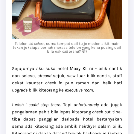
Telefon
old school
, cuma tempat dail tu je moden sikit main
tekan je (siapa pernah merasa telefon yang kena pusing dail
bila nak
call
orang? 🤭)
Sejujurnya aku suka hotel Moxy KL ni - bilik cantik
dan selesa,
aircond
sejuk,
view
luar bilik cantik, staff
dekat kaunter
check in
pun ramah dan baik hati
upgrade
bilik kiteorang ke
executive room
.
I wish I could stop there
. Tapi
unfortunately
ada jugak
pengalaman pahit bila lepas kiteorang
check out
, tiba-
tiba dapat panggilan daripada hotel bertanyakan
sama ada kiteorang ada ambik
hairdryer
dalam bilik.
Kiteorang ni dah la datang bawak
backpack
je (sebab