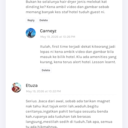
Bukan ke selalunya hair dryer jenis melekat kat
dinding ke? Kena ambil video dan gambar sebab
memang banyak kes staf hotel tuduh guest ni.
Reply
Delete
Carneyz
May 19, 2026 at 10:26 PM
Itulah, first time terjadi dekat kiteorang jadi
lepas ni kena ambik video dan gambar bila
masuk ke bilik hotel. Klu ada amenities yang
kurang, kena terus alert hotel. Lesson learnt.
Delete
Etuza
May 19, 2026 at 10:22 PM
Serius ..baca dari awal, sebab ada tarikan magnet
nak tahu ikut tajuk entri lah..waduh..begitu
ceritanya..ingatkan pahit terlupa sesuatu benda
kah..rupanya ada tuduhan tak berasas
langsung,.mestilah sedih di tuduh..Tak apa, semua
tu ada hikmahnya..