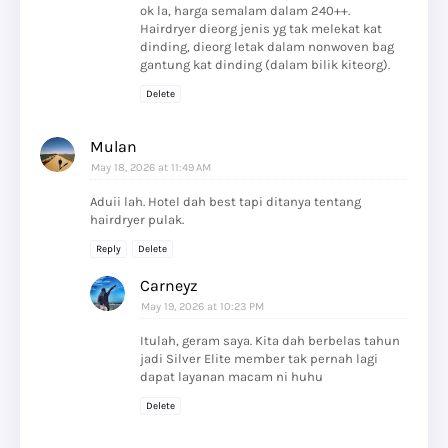
ok la, harga semalam dalam 240++.
Hairdryer dieorg jenis yg tak melekat kat
dinding, dieorg letak dalam nonwoven bag
gantung kat dinding (dalam bilik kiteorg).
Delete
Mulan
May 18, 2026 at 11:49 AM
Aduii lah. Hotel dah best tapi ditanya tentang
hairdryer pulak.
Reply
Delete
Carneyz
May 19, 2026 at 10:23 PM
Itulah, geram saya. Kita dah berbelas tahun
jadi Silver Elite member tak pernah lagi
dapat layanan macam ni huhu
Delete