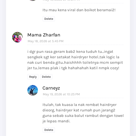
Itu mau kena viral dan boikot beramai2!
Delete
Mama Zharfan
May 18, 2026 at 5:45 PM
i dgr pun rasa geram bab2 kena tuduh tu...ingat
sengkek sgt ker setakat hairdryer hotel..tak logic la
nak curi benda gitu..haishhhh toiletnya mcm sempit
jer tu..lemas plak i tgk hahahahah katil nmpk cozy!
Reply
Delete
Carneyz
May 19, 2026 at 10:25 PM
Itulah, tak kuasa la nak rembat hairdryer
dieorg, hairdryer kat rumah pun jarang2
guna sebab suka balut rambut dengan towel
je lepas mandi.
Delete