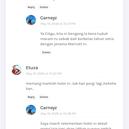
Reply
Delete
Carneyz
May 19, 2026 at 10:27 PM
Ya Cikgu, kita ni bengang la kena tuduh
macam tu sebab dah berbelas tahun setia
dengan jenama Marriott ni.
Delete
Etuza
May 19, 2026 at 10:23 PM
memang marklah hotel ni ..tak kan pergi lagi..hehehe
kan..
Reply
Delete
Carneyz
May 19, 2026 at 10:28 PM
Saya masih rekemenkan hotel ni dekat
orang lain tapi akan igtkan supaya ambik