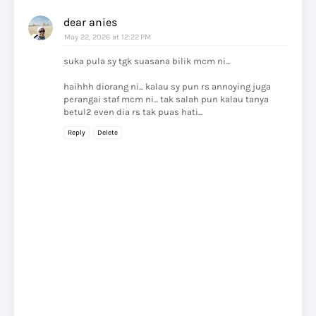
dear anies
May 22, 2026 at 12:22 PM
suka pula sy tgk suasana bilik mcm ni...
haihhh diorang ni... kalau sy pun rs annoying juga
perangai staf mcm ni... tak salah pun kalau tanya
betul2 even dia rs tak puas hati...
Reply
Delete