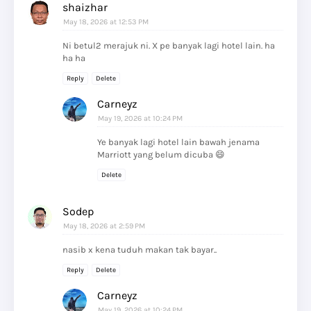
shaizhar
May 18, 2026 at 12:53 PM
Ni betul2 merajuk ni. X pe banyak lagi hotel lain. ha
ha ha
Reply
Delete
Carneyz
May 19, 2026 at 10:24 PM
Ye banyak lagi hotel lain bawah jenama
Marriott yang belum dicuba 😄
Delete
Sodep
May 18, 2026 at 2:59 PM
nasib x kena tuduh makan tak bayar..
Reply
Delete
Carneyz
May 19, 2026 at 10:24 PM