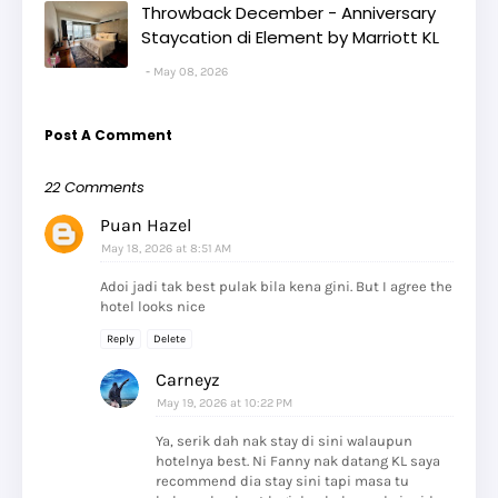
Throwback December - Anniversary
Staycation di Element by Marriott KL
May 08, 2026
Post A Comment
22 Comments
Puan Hazel
May 18, 2026 at 8:51 AM
Adoi jadi tak best pulak bila kena gini. But I agree the
hotel looks nice
Reply
Delete
Carneyz
May 19, 2026 at 10:22 PM
Ya, serik dah nak stay di sini walaupun
hotelnya best. Ni Fanny nak datang KL saya
recommend dia stay sini tapi masa tu