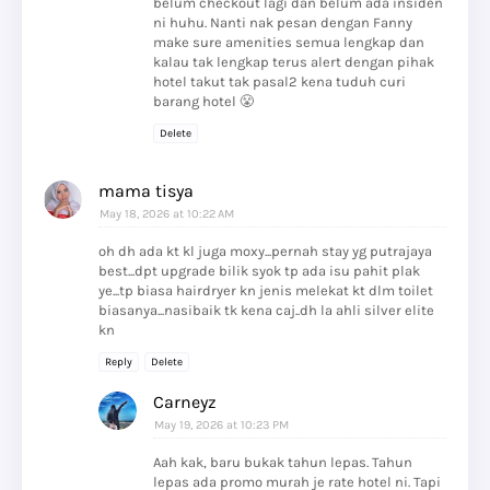
belum checkout lagi dan belum ada insiden
ni huhu. Nanti nak pesan dengan Fanny
make sure amenities semua lengkap dan
kalau tak lengkap terus alert dengan pihak
hotel takut tak pasal2 kena tuduh curi
barang hotel 😤
Delete
mama tisya
May 18, 2026 at 10:22 AM
oh dh ada kt kl juga moxy...pernah stay yg putrajaya
best...dpt upgrade bilik syok tp ada isu pahit plak
ye...tp biasa hairdryer kn jenis melekat kt dlm toilet
biasanya...nasibaik tk kena caj..dh la ahli silver elite
kn
Reply
Delete
Carneyz
May 19, 2026 at 10:23 PM
Aah kak, baru bukak tahun lepas. Tahun
lepas ada promo murah je rate hotel ni. Tapi