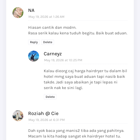
NA
May 19, 2026 at 1:26 AM
Hiasan cantik dan modrn.
Rasa serik kalau kena tuduh begitu. Baik buat aduan.
Reply
Delete
Carneyz
May 19, 2026 at 10:25 PM
Kalau dieorg caj harga hairdryer tu dalam bil
hotel mmg saya buat aduan tapi nasib baik
takde. Jadi saya abaikan je tapi lepas ni
serik nak ke sini lagi.
Delete
Roziah @ Cie
May 19, 2026 at 6:31 PM
Dah syok baca yang manis2 tiba ada yang pahitnya.
Macam la kita hadap sangat ek hairdryer hotel tu.