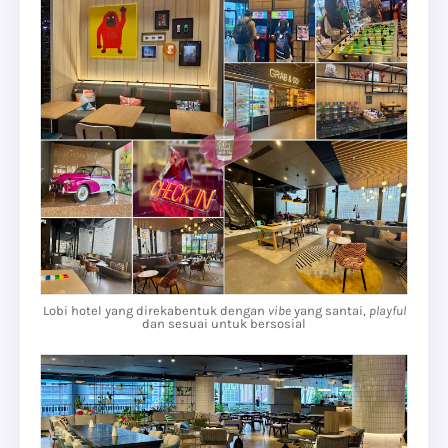
Lobi hotel yang direkabentuk dengan
vibe
yang santai,
playful
dan sesuai untuk bersosial