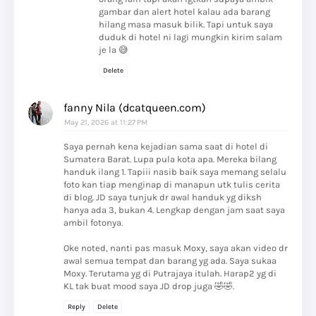
gambar dan alert hotel kalau ada barang
hilang masa masuk bilik. Tapi untuk saya
duduk di hotel ni lagi mungkin kirim salam
je la 😅
Delete
fanny Nila (dcatqueen.com)
May 21, 2026 at 11:27 PM
Saya pernah kena kejadian sama saat di hotel di
Sumatera Barat. Lupa pula kota apa. Mereka bilang
handuk ilang 1. Tapiii nasib baik saya memang selalu
foto kan tiap menginap di manapun utk tulis cerita
di blog. JD saya tunjuk dr awal handuk yg diksh
hanya ada 3, bukan 4. Lengkap dengan jam saat saya
ambil fotonya.
Oke noted, nanti pas masuk Moxy, saya akan video dr
awal semua tempat dan barang yg ada. Saya sukaa
Moxy. Terutama yg di Putrajaya itulah. Harap2 yg di
KL tak buat mood saya JD drop juga 🤣🤣.
Reply
Delete